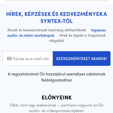
HÍREK, KÉPZÉSEK ÉS KEDVEZMÉNYEK A
SYNTEX-TŐL
Akciók és kedvezmények kizárólag előfizetőknek
·
Ingyenes
audio- és videó-workshopok
·
Hírek és tippek a forgatások
világából
KEDVEZMÉNYEKET AKAROK!
A regisztrációval Ön hozzájárul személyes adatainak
feldolgozásához
ELŐNYEINK
Több, mint egy webáruház — partnere vagyunk az Ön
audio- és videoprodukciójában