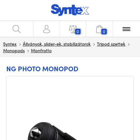
0
0
Syntex
Állványok, slider-ek, stabilizátorok
Tripod szettek
Monopods
Manfrotto
NG PHOTO MONOPOD