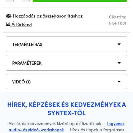
Hozzáadás az összehasonlításhoz
Cikszám:
NGPT001
Ártörténet
TERMÉKLEÍRÁS
PARAMÉTEREK
VIDEÓ (1)
HÍREK, KÉPZÉSEK ÉS KEDVEZMÉNYEK A
SYNTEX-TŐL
Akciók és kedvezmények kizárólag előfizetőknek
·
Ingyenes
audio- és videó-workshopok
·
Hírek és tippek a forgatások