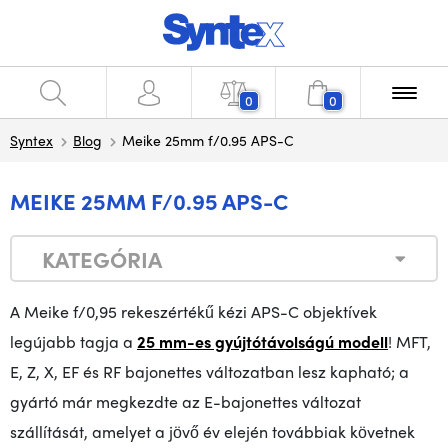
0
0
Syntex
Blog
Meike 25mm f/0.95 APS-C
MEIKE 25MM F/0.95 APS-C
KATEGÓRIA
A Meike f/0,95 rekeszértékű kézi APS-C objektívek
legújabb tagja a
25 mm-es gyújtótávolságú modell
! MFT,
E, Z, X, EF és RF bajonettes változatban lesz kapható; a
gyártó már megkezdte az E-bajonettes változat
szállítását, amelyet a jövő év elején továbbiak követnek