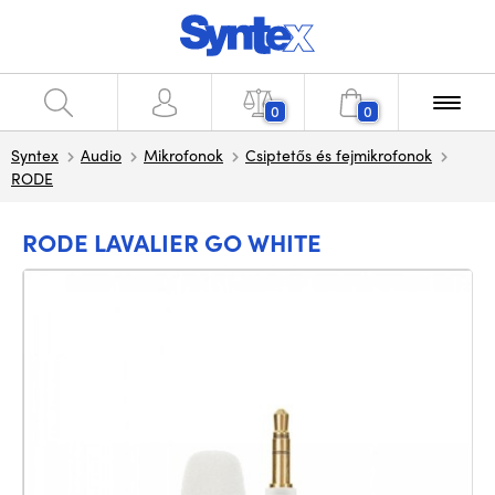
0
0
Syntex
Audio
Mikrofonok
Csiptetős és fejmikrofonok
RODE
RODE LAVALIER GO WHITE