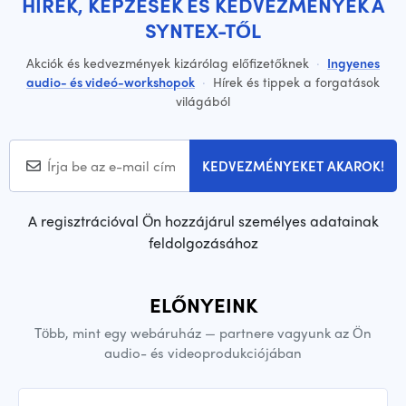
HÍREK, KÉPZÉSEK ÉS KEDVEZMÉNYEK A
SYNTEX-TŐL
Akciók és kedvezmények kizárólag előfizetőknek
·
Ingyenes
audio- és videó-workshopok
·
Hírek és tippek a forgatások
világából
KEDVEZMÉNYEKET AKAROK!
A regisztrációval Ön hozzájárul személyes adatainak
feldolgozásához
ELŐNYEINK
Több, mint egy webáruház — partnere vagyunk az Ön
audio- és videoprodukciójában