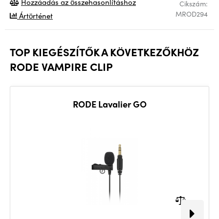
Hozzáadás az összehasonlításhoz
Cikszám:
MROD294
Ártörténet
TOP KIEGÉSZÍTŐK A KÖVETKEZŐKHÖZ
RODE VAMPIRE CLIP
RODE Lavalier GO