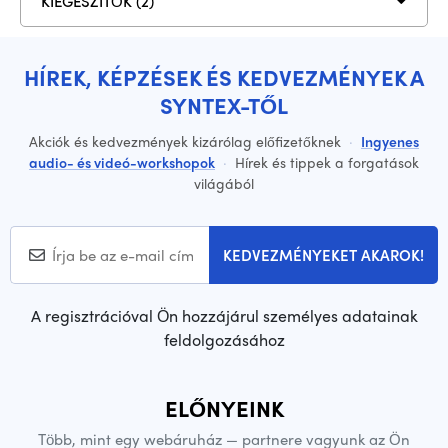
KIEGÉSZÍTŐK (2)
HÍREK, KÉPZÉSEK ÉS KEDVEZMÉNYEK A
SYNTEX-TŐL
Akciók és kedvezmények kizárólag előfizetőknek
·
Ingyenes
audio- és videó-workshopok
·
Hírek és tippek a forgatások
világából
KEDVEZMÉNYEKET AKAROK!
A regisztrációval Ön hozzájárul személyes adatainak
feldolgozásához
ELŐNYEINK
Több, mint egy webáruház — partnere vagyunk az Ön