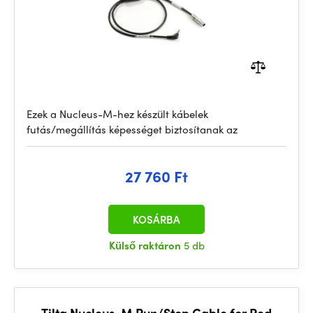
Ezek a Nucleus-M-hez készült kábelek
futás/megállítás képességet biztosítanak az
27 760 Ft
KOSÁRBA
Külső raktáron
5 db
Tilta Nucleus-M Run/Stop Cable for Red