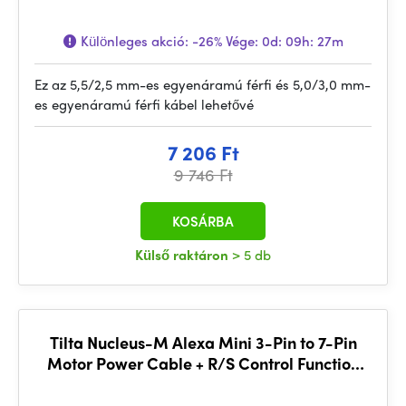
Különleges akció:
-26%
Vége:
0d: 09h: 27m
Ez az 5,5/2,5 mm-es egyenáramú férfi és 5,0/3,0 mm-
es egyenáramú férfi kábel lehetővé
7 206 Ft
9 746 Ft
KOSÁRBA
Külső raktáron
> 5 db
Tilta Nucleus-M Alexa Mini 3-Pin to 7-Pin
Motor Power Cable + R/S Control Function
cable （3-PIN Fischer R/S)