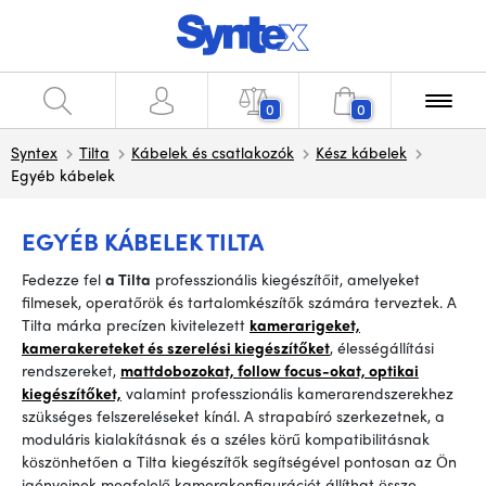
0
0
Syntex
Tilta
Kábelek és csatlakozók
Kész kábelek
Egyéb kábelek
EGYÉB KÁBELEK TILTA
Fedezze fel
a Tilta
professzionális kiegészítőit, amelyeket
filmesek, operatőrök és tartalomkészítők számára terveztek. A
Tilta márka precízen kivitelezett
kamerarigeket,
kamerakereteket és szerelési kiegészítőket
, élességállítási
rendszereket,
mattdobozokat, follow focus-okat, optikai
kiegészítőket,
valamint professzionális kamerarendszerekhez
szükséges felszereléseket kínál. A strapabíró szerkezetnek, a
moduláris kialakításnak és a széles körű kompatibilitásnak
köszönhetően a Tilta kiegészítők segítségével pontosan az Ön
igényeinek megfelelő kamerakonfigurációt állíthat össze.