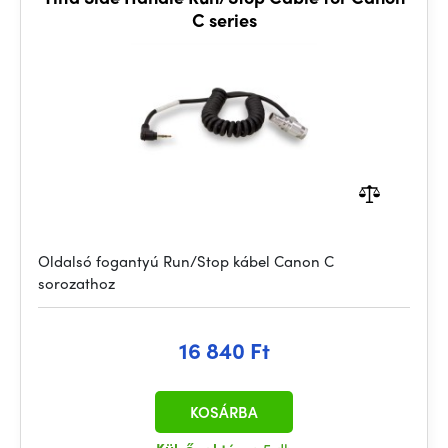
C series
Oldalsó fogantyú Run/Stop kábel Canon C
sorozathoz
16 840 Ft
KOSÁRBA