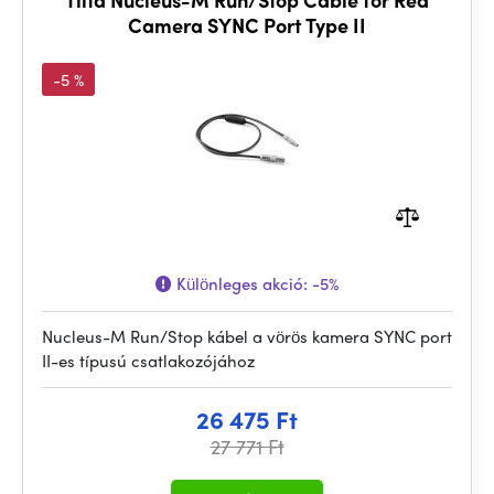
Camera SYNC Port Type II
-5 %
Különleges akció:
-5%
Nucleus-M Run/Stop kábel a vörös kamera SYNC port
II-es típusú csatlakozójához
26 475 Ft
27 771 Ft