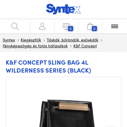
0
0
Syntex
Kiegészítők
Táskák, bőröndök, esővédők
Fényképezőgép és fotós hátizsákok
K&F Concept
K&F CONCEPT SLING BAG 4L
WILDERNESS SERIES (BLACK)