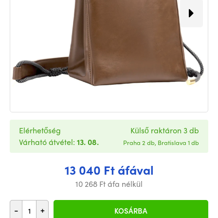
Elérhetőség
Külső raktáron 3 db
Várható átvétel:
13. 08.
Praha 2 db, Bratislava 1 db
13 040 Ft áfával
10 268 Ft áfa nélkül
-
+
KOSÁRBA