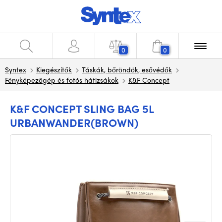
0
0
Syntex
Kiegészítők
Táskák, bőröndök, esővédők
Fényképezőgép és fotós hátizsákok
K&F Concept
K&F CONCEPT SLING BAG 5L
URBANWANDER(BROWN)