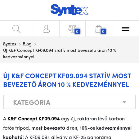
0
0
Syntex
Blog
ÚJ K&F Concept KF09.094 statív most bevezető áron 10 %
kedvezménnyel
ÚJ K&F CONCEPT KF09.094 STATÍV MOST
BEVEZETŐ ÁRON 10 % KEDVEZMÉNNYEL
KATEGÓRIA
A
K&F Concept KF09.094
egy új, raktáron lévő karbon
fotós tripod,
most bevezető áron, 10%-os kedvezménnyel
kapható
!
A KF09.094 állvány a KF-25 panoráma