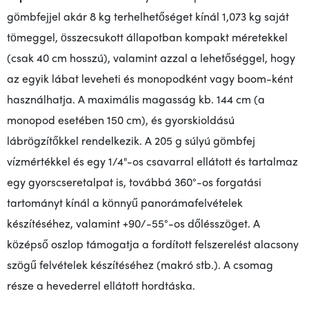
gömbfejjel akár 8 kg terhelhetőséget kínál 1,073 kg saját
tömeggel, összecsukott állapotban kompakt méretekkel
(csak 40 cm hosszú), valamint azzal a lehetőséggel, hogy
az egyik lábat leveheti és monopodként vagy boom-ként
használhatja. A maximális magasság kb. 144 cm (a
monopod esetében 150 cm), és gyorskioldású
lábrögzítőkkel rendelkezik. A 205 g súlyú gömbfej
vízmértékkel és egy 1/4"-os csavarral ellátott és tartalmaz
egy gyorscseretalpat is, továbbá 360°-os forgatási
tartományt kínál a könnyű panorámafelvételek
készítéséhez, valamint +90/-55°-os dőlésszöget. A
középső oszlop támogatja a fordított felszerelést alacsony
szögű felvételek készítéséhez (makró stb.). A csomag
része a hevederrel ellátott hordtáska.