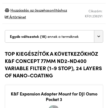
Hozzáadás az összehasonlításhoz
Cikszám:
KF01.2362V1
Ártörténet
Egyéb változatok (18)
ennek a terméknek
TOP KIEGÉSZÍTŐK A KÖVETKEZŐKHÖZ
K&F CONCEPT 77MM ND2-ND400
VARIABLE FILTER (1-9 STOP), 24 LAYERS
OF NANO-COATING
K&F Expansion Adapter Mount for DJI Osmo
Pocket 3