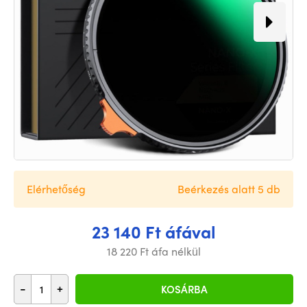
Elérhetőség
Beérkezés alatt 5 db
23 140 Ft áfával
18 220 Ft áfa nélkül
-
+
KOSÁRBA