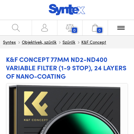
0
0
Syntex
Objektívek, szűrők
Szűrők
K&F Concept
K&F CONCEPT 77MM ND2-ND400
VARIABLE FILTER (1-9 STOP), 24 LAYERS
OF NANO-COATING