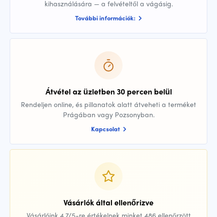
kihasználására — a felvételtől a vágásig.
További információk:
Átvétel az üzletben 30 percen belül
Rendeljen online, és pillanatok alatt átveheti a terméket
Prágában vagy Pozsonyban.
Kapcsolat
Vásárlók által ellenőrizve
Vásárlóink 4,7/5-re értékelnek minket 486 ellenőrzött