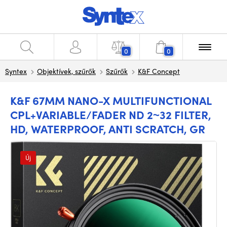
0
0
Syntex
Objektívek, szűrők
Szűrők
K&F Concept
K&F 67MM NANO-X MULTIFUNCTIONAL
CPL+VARIABLE/FADER ND 2~32 FILTER,
HD, WATERPROOF, ANTI SCRATCH, GR
Új