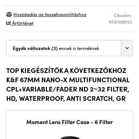
Hozzáadás az összehasonlításhoz
Cikszám:
KF01.1085V2
Ártörténet
Egyéb változatok (3)
ennek a terméknek
TOP KIEGÉSZÍTŐK A KÖVETKEZŐKHÖZ
K&F 67MM NANO-X MULTIFUNCTIONAL
CPL+VARIABLE/FADER ND 2~32 FILTER,
HD, WATERPROOF, ANTI SCRATCH, GR
Moment Lens Filter Case - 6 Filter