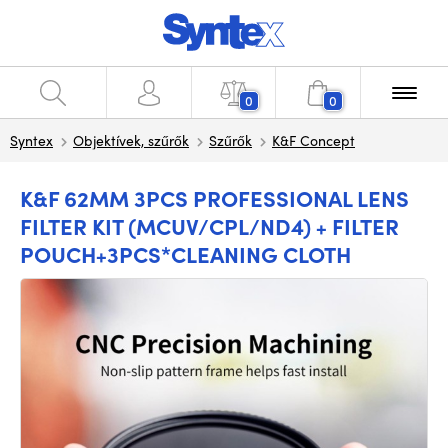
0
0
Syntex
Objektívek, szűrők
Szűrők
K&F Concept
K&F 62MM 3PCS PROFESSIONAL LENS
FILTER KIT (MCUV/CPL/ND4) + FILTER
POUCH+3PCS*CLEANING CLOTH