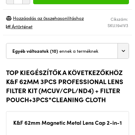
Hozzáadás az összehasonlításhoz
Cikszám:
SKU.1941V3
Ártörténet
Egyéb változatok (10)
ennek a terméknek
TOP KIEGÉSZÍTŐK A KÖVETKEZŐKHÖZ
K&F 62MM 3PCS PROFESSIONAL LENS
FILTER KIT (MCUV/CPL/ND4) + FILTER
POUCH+3PCS*CLEANING CLOTH
K&F 62mm Magnetic Metal Lens Cap 2-in-1