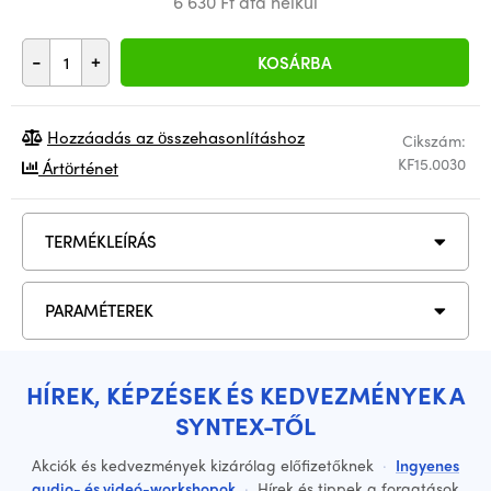
6 630 Ft áfa nélkül
-
+
KOSÁRBA
Hozzáadás az összehasonlításhoz
Cikszám:
KF15.0030
Ártörténet
TERMÉKLEÍRÁS
PARAMÉTEREK
HÍREK, KÉPZÉSEK ÉS KEDVEZMÉNYEK A
SYNTEX-TŐL
Akciók és kedvezmények kizárólag előfizetőknek
·
Ingyenes
audio- és videó-workshopok
·
Hírek és tippek a forgatások