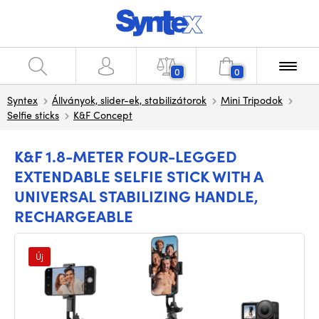
0
0
Syntex
Állványok, slider-ek, stabilizátorok
Mini Tripodok
Selfie sticks
K&F Concept
K&F 1.8-METER FOUR-LEGGED
EXTENDABLE SELFIE STICK WITH A
UNIVERSAL STABILIZING HANDLE,
RECHARGEABLE
Új