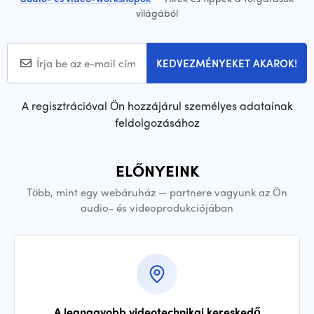
világából
KEDVEZMÉNYEKET AKAROK!
A regisztrációval Ön hozzájárul személyes adatainak
feldolgozásához
ELŐNYEINK
Több, mint egy webáruház — partnere vagyunk az Ön
audio- és videoprodukciójában
A legnagyobb videotechnikai kereskedő