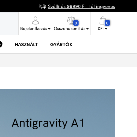
Szállítás 99990 Ft -tól ingyenes
0
0
Bejelentkezés
Összehasonlítás
0
Ft
HASZNÁLT
GYÁRTÓK