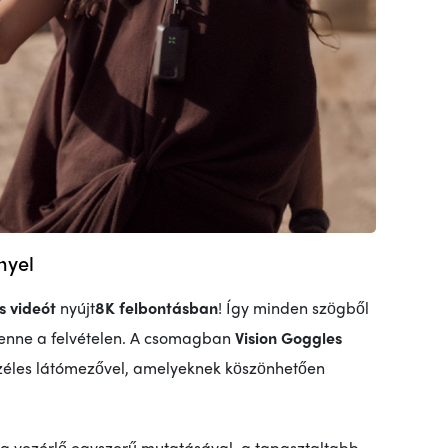
nyel
s videót
nyújt
8K felbontásban
! Így minden szögből
ó lenne a felvételen. A csomagban
Vision Goggles
széles látómezővel, amelyeknek köszönhetően
 a vezérlő egyszerű mutatásával, a tapasztaltabb