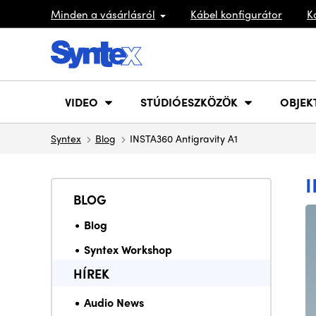
Minden a vásárlásról
Kábel konfigurátor
K
VIDEO
STÚDIÓESZKÖZÖK
OBJEK
Syntex
Blog
INSTA360 Antigravity A1
I
BLOG
Blog
Syntex Workshop
HÍREK
Audio News