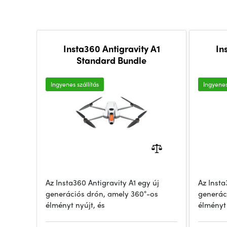
Insta360 Antigravity A1
In
Standard Bundle
Ingyenes szállítás
Ingyenes
Az Insta360 Antigravity A1 egy új
Az Insta
generációs drón, amely 360°-os
generác
élményt nyújt, és
élményt 