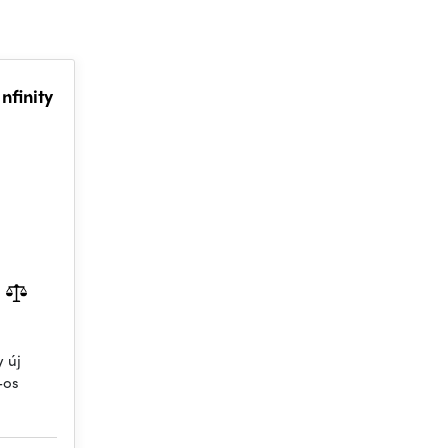
nfinity
y új
-os