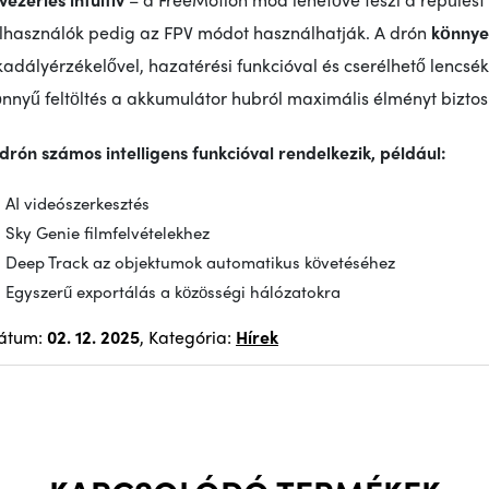
elhasználók pedig az FPV módot használhatják. A drón
könnye
adályérzékelővel, hazatérési funkcióval és cserélhető lencsék
nnyű feltöltés a akkumulátor hubról maximális élményt biztosí
drón számos intelligens funkcióval rendelkezik, például:
AI videószerkesztés
Sky Genie filmfelvételekhez
Deep Track az objektumok automatikus követéséhez
Egyszerű exportálás a közösségi hálózatokra
átum:
02. 12. 2025
, Kategória:
Hírek