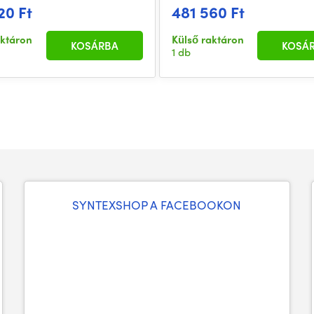
20 Ft
481 560 Ft
aktáron
Külső raktáron
KOSÁRBA
KOSÁ
1 db
SYNTEXSHOP A FACEBOOKON