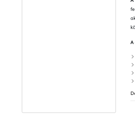
f
ak
kö
A 
D