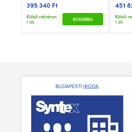
395 340 Ft
451 8
Külső raktáron
Külső r
KOSÁRBA
1 db
1 db
BUDAPESTI
IRODA