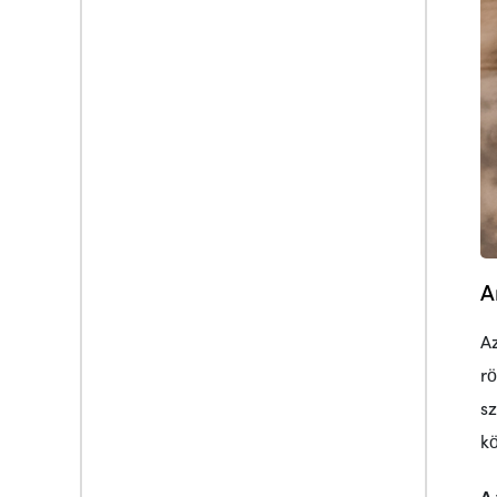
A
A
rö
s
kö
A 