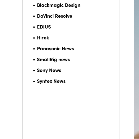
Blackmagic Design
DaVinci Resolve
EDIUS
Hírek
Panasonic News
SmallRig news
Sony News
Syntex News