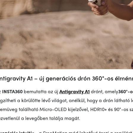
ntigravity A1 – új generációs drón 360°-os élmén
z
INSTA360
bemutatta az új
Antigravity A1
drónt, amely
360°-o
gzítheti a körülötte lévő világot, anélkül, hogy a drón láthat
zemüveg található Micro-OLED kijelzővel, HDR10+ és 90°-os 
zvetlenül a levegőben találja magát.
vezérlés intuitív
– a FreeMotion mód lehetővé teszi a repülést