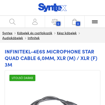
0
0
Syntex
Kábelek és csatlakozók
Kész kábelek
Audiokábelek
Infinitek
INFINITEKL-4E6S MICROPHONE STAR
QUAD CABLE 6,0MM, XLR (M) / XLR (F)
3M
UTOLSÓ DARAB