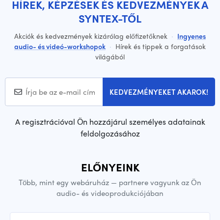
HÍREK, KÉPZÉSEK ÉS KEDVEZMÉNYEK A
SYNTEX-TŐL
Akciók és kedvezmények kizárólag előfizetőknek
·
Ingyenes
audio- és videó-workshopok
·
Hírek és tippek a forgatások
világából
KEDVEZMÉNYEKET AKAROK!
A regisztrációval Ön hozzájárul személyes adatainak
feldolgozásához
ELŐNYEINK
Több, mint egy webáruház — partnere vagyunk az Ön
audio- és videoprodukciójában