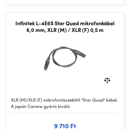
Infinitek L-4E6S Star Quad mikrofonkábel
6,0 mm, XLR (M) / XLR (F) 0,5 m
XLR (M)/XLR (F) mikrofonösszekötő "Star Quad" kábel.
A japán Canare gyártó kiváló
9 710 Ft