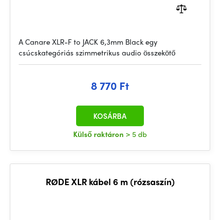
A Canare XLR-F to JACK 6,3mm Black egy
csúcskategóriás szimmetrikus audio összekötő
8 770 Ft
KOSÁRBA
Külső raktáron
> 5 db
RØDE XLR kábel 6 m (rózsaszín)