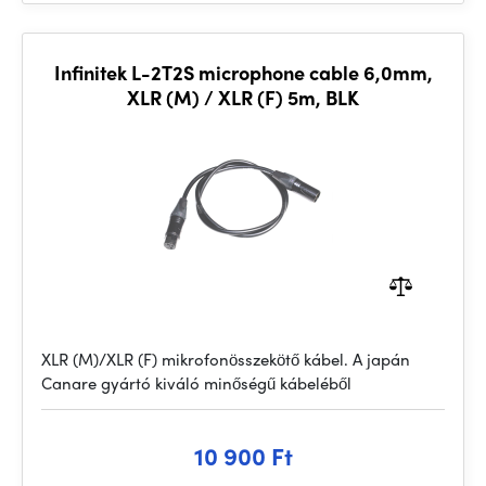
Infinitek L-2T2S microphone cable 6,0mm,
XLR (M) / XLR (F) 5m, BLK
XLR (M)/XLR (F) mikrofonösszekötő kábel. A japán
Canare gyártó kiváló minőségű kábeléből
10 900 Ft