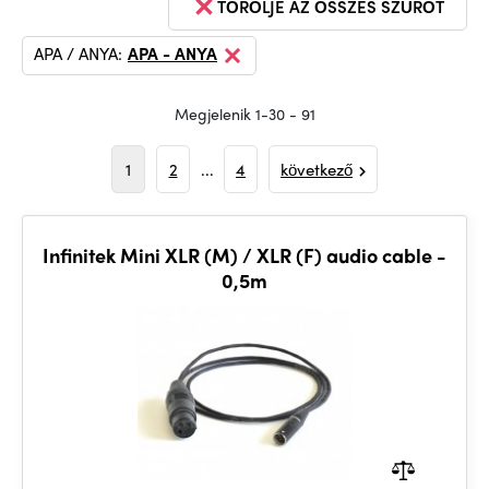
TÖRÖLJE AZ ÖSSZES SZŰRŐT
APA / ANYA:
APA - ANYA
Megjelenik 1-30 - 91
1
2
...
4
következő
Infinitek Mini XLR (M) / XLR (F) audio cable -
0,5m