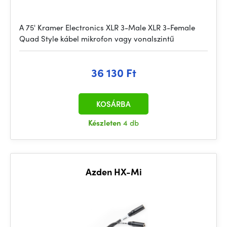
A 75' Kramer Electronics XLR 3-Male XLR 3-Female
Quad Style kábel mikrofon vagy vonalszintű
36 130 Ft
KOSÁRBA
Készleten
4 db
Azden HX-Mi