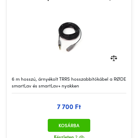
6 m hosszú, árnyékolt TRRS hosszabbítókábel a RØDE
smartLav és smartLav+ nyakken
7 700 Ft
KOSÁRBA
Készleten
2 db