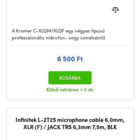
A Kramer C-XLQM/XLQF egy négyes típusú
professzionális mikrofon- vagy vonalszintű
6 500 Ft
KOSÁRBA
Külső raktáron
> 5 db
Infinitek L-2T2S microphone cable 6,0mm,
XLR (F) / JACK TRS 6,3mm 7,5m, BLK