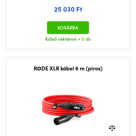
25 030 Ft
KOSÁRBA
Külső raktáron
> 5 db
RØDE XLR kábel 6 m (piros)