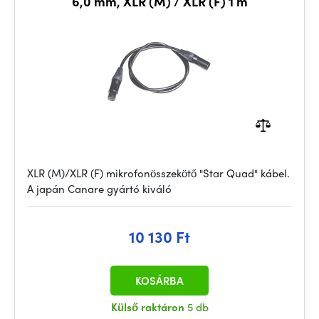
6,0 mm, XLR (M) / XLR (F) 1 m
XLR (M)/XLR (F) mikrofonösszekötő "Star Quad" kábel.
A japán Canare gyártó kiváló
10 130 Ft
KOSÁRBA
Külső raktáron
5 db