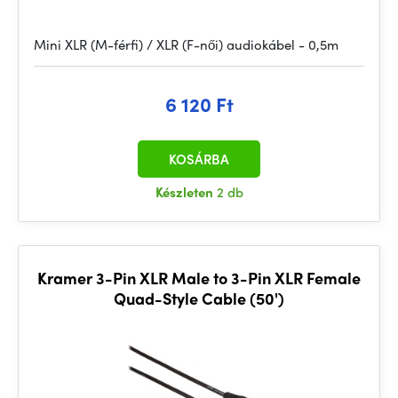
Mini XLR (M-férfi) / XLR (F-női) audiokábel - 0,5m
6 120 Ft
KOSÁRBA
Készleten
2 db
Kramer 3-Pin XLR Male to 3-Pin XLR Female
Quad-Style Cable (50')