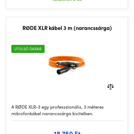
RØDE XLR kábel 3 m (narancssárga)
UTOLSÓ DARAB
A RØDE XLR-3 egy professzionális, 3 méteres
mikrofonkábel narancssárga kivitelben.
18 750 Ft