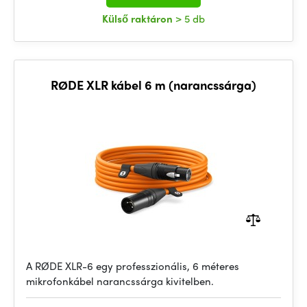
Külső raktáron
> 5 db
RØDE XLR kábel 6 m (narancssárga)
A RØDE XLR-6 egy professzionális, 6 méteres
mikrofonkábel narancssárga kivitelben.