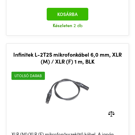
KOSÁRBA
Készleten
2 db
Infinitek L-2T2S mikrofonkábel 6,0 mm, XLR
(M) / XLR (F) 1 m, BLK
UTOLSÓ DARAB
XLR (M)/XLR (F) mikrofonösszekötő kábel. A japán