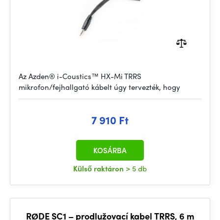
Az Azden® i-Coustics™ HX-Mi TRRS
mikrofon/fejhallgató kábelt úgy tervezték, hogy
7 910 Ft
KOSÁRBA
Külső raktáron
> 5 db
RØDE SC1 – prodlužovací kabel TRRS, 6 m