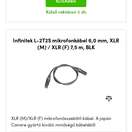
KOSÁRBA
Külső raktáron
5 db
Infinitek L-2T2S mikrofonkábel 6,0 mm, XLR
(M) / XLR (F) 7,5 m, BLK
XLR (M)/XLR (F) mikrofonösszekötő kábel. A japán
Canare gyártó kiváló minőségű kábeléből