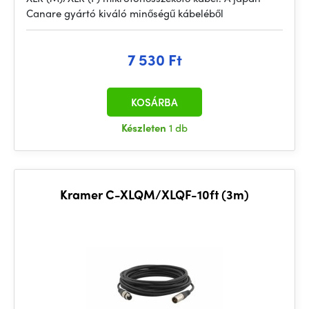
Canare gyártó kiváló minőségű kábeléből
7 530 Ft
KOSÁRBA
Készleten
1 db
Kramer C-XLQM/XLQF-10ft (3m)