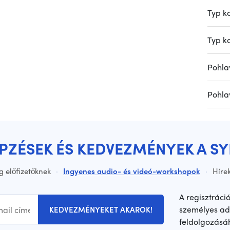
Typ k
Typ k
Pohla
Pohla
ÉPZÉSEK ÉS KEDVEZMÉNYEK A S
g előfizetőknek
·
Ingyenes audio- és videó-workshopok
·
Hírek
A regisztráci
személyes ad
KEDVEZMÉNYEKET AKAROK!
feldolgozásá