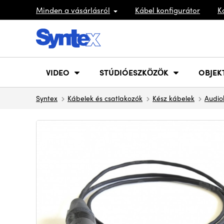
Minden a vásárlásról
Kábel konfigurátor
K
VIDEO
STÚDIÓESZKÖZÖK
OBJEK
Syntex
Kábelek és csatlakozók
Kész kábelek
Audio