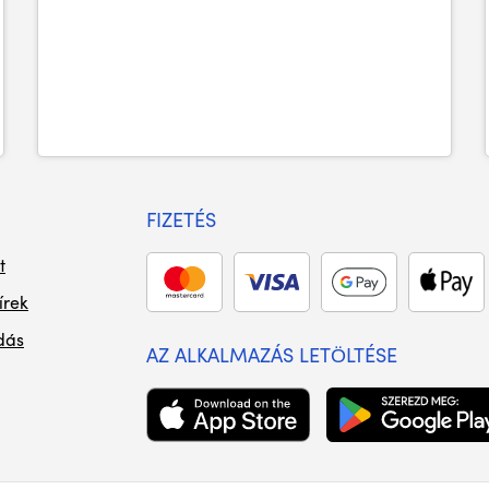
FIZETÉS
t
írek
dás
AZ ALKALMAZÁS LETÖLTÉSE