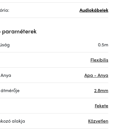
ória:
Audiokábelek
 paraméterek
úság
0.5m
Flexibilis
 Anya
Apa - Anya
 átmérője
2.8mm
Fekete
akozó alakja
Közvetlen