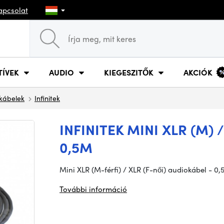
apcsolat
TÍVEK
AUDIO
KIEGESZITŐK
AKCIÓK
kábelek
Infinitek
INFINITEK MINI XLR (M) 
0,5M
Mini XLR (M-férfi) / XLR (F-női) audiokábel - 0
További információ