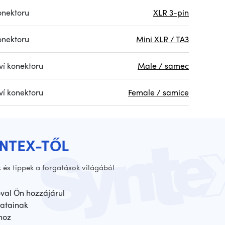
onektoru
XLR 3-pin
onektoru
Mini XLR / TA3
ví konektoru
Male / samec
ví konektoru
Female / samice
YNTEX-TŐL
 és tippek a forgatások világából
óval Ön hozzájárul
atainak
hoz