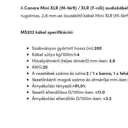
A
Canare Mini XLR (M-férfi) / XLR (F-női) audiokábel
rugalmas, 2,8 mm-es összekötő kábel Mini XLR (M-férfi)
MS202 kábel specifikációi:
Szabványos gyártott hossz (m):
200
Kábel súlya kg/100m:
1.4
Hüvelyátmérő (teljes átmérő) mm-ben:
2.8
AWG:
25
A vezetékek száma és színe:
2 / 1 x barna, 1 x feh
Vezetőnkénti magok száma és átmérője mm-ben:
Árnyékolási tényező:
>91,0%
Vezető ellenállása Ω/100m-ben:
<11.0
Árnyékolási ellenállás Ω/100m-ben:
<3.2