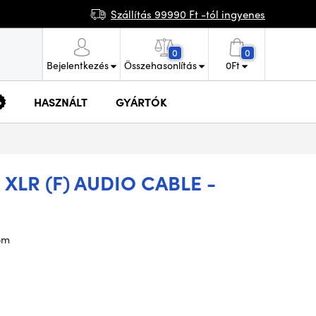
Szállítás 99990 Ft -tól ingyenes
0
0
Bejelentkezés
Összehasonlítás
0
Ft
HASZNÁLT
GYÁRTÓK
/ XLR (F) AUDIO CABLE -
,5m