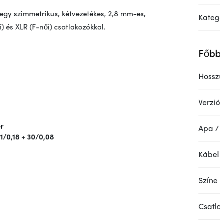
egy szimmetrikus, kétvezetékes, 2,8 mm-es,
Kateg
 és XLR (F-női) csatlakozókkal.
Főbb
Hossz
Verzió
ér
Apa /
1/0,18 + 30/0,08
Kábel
Színe
Csatl