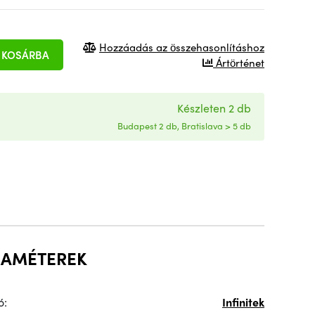
Hozzáadás az összehasonlításhoz
KOSÁRBA
Ártörténet
Készleten 2 db
Budapest 2 db, Bratislava > 5 db
RAMÉTEREK
ó:
Infinitek