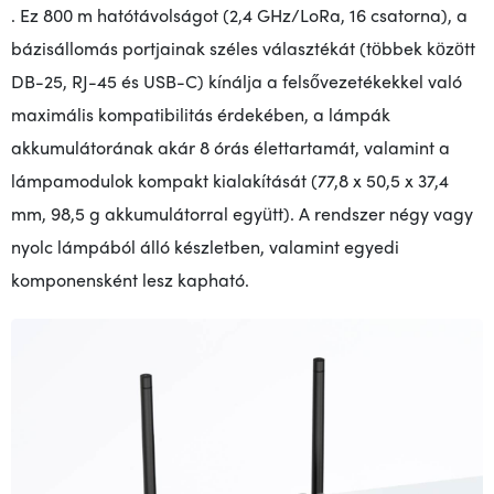
. Ez 800 m hatótávolságot (2,4 GHz/LoRa, 16 csatorna), a
bázisállomás portjainak széles választékát (többek között
DB-25, RJ-45 és USB-C) kínálja a felsővezetékekkel való
maximális kompatibilitás érdekében, a lámpák
akkumulátorának akár 8 órás élettartamát, valamint a
lámpamodulok kompakt kialakítását (77,8 x 50,5 x 37,4
mm, 98,5 g akkumulátorral együtt). A rendszer négy vagy
nyolc lámpából álló készletben, valamint egyedi
komponensként lesz kapható.