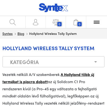
0
0
Syntex
Blog
Hollyland Wireless Tally System
HOLLYLAND WIRELESS TALLY SYSTEM
KATEGÓRIA
Vezeték nélküli A/V szakemberek
A Hollyland több új
terméket is piacra dobott
az új Solidcom C1 Pro
rendszeren kívül (a Pro-4S egy változata a fejhallgató
mindkét oldalán lévő fülhallgatóval), legfőképpen az új
Hollyland Wireless Tally vezeték nélküli
jelzőfény-rendszert 