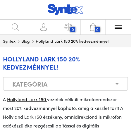
0
0
Syntex
Blog
Hollyland Lark 150 20% kedvezménnyel!
HOLLYLAND LARK 150 20%
KEDVEZMÉNNYEL!
KATEGÓRIA
A
Hollyland Lark 150
vezeték
nélküli mikrofonrendszer
most 20% kedvezménnyel kapható, amíg a készlet tart! A
Hollyland Lark 150 érzékeny, omnidirekcionális mikrofon
adókészüléke rezgéscsillapítással és digitális