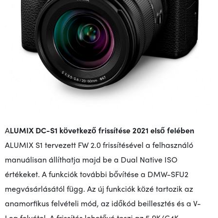
A
LUMIX DC-S1 következő frissítése 2021 első felében
A
LUMIX S1 tervezett FW 2.0 frissítésével a felhasználó
manuálisan állíthatja majd be a Dual Native ISO
értékeket. A funkciók további bővítése a DMW-SFU2
megvásárlásától függ. Az új funkciók közé tartozik az
anamorfikus felvételi mód, az időkód beillesztés és a V-
Log felvétel. A frissítés lehetővé teszi az 5,9K/C4K