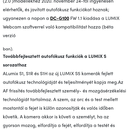
(2.0
)
modellekhez
2020. november 24-től ingyenesen
elérhetők, és javított autofókusz funkciókat hoznak;
ugyanezen a napon
a
DC-G100
FW 1.1 kiadása
a
LUMIX
Webcam szoftverrel való kompatibilitást hozza (béta
verzió
ban).
Továbbfejlesztett autofókusz funkciók a LUMIX S
sorozathoz
A
Lumix S1, S1R és S1H az új LUMIX S5 kamerák fejlett
autofókusz technológiáját és teljesítményét kapja meg
.
Az
AF frissítés továbbfejlesztett személy- és mozgásérzékelési
technológiát tartalmaz. A szem, az arc és a test mellett
mostantól a fejet is külön azonosítják és valós időben
követik. A kamera akkor is követi a személyt, ha az
gyorsan mozog, elfordítja a fejét, elfordítja a testét és