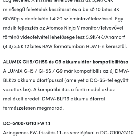
minőségű felvételek készítését és a belső 10 bites 4K
60/50p videofelvételt 4:2:2 színmintavételezéssel. Egy
másik fejlesztés az Atomos Ninja V monitor/felvevővel
történő videofelvétel lehetősége lesz 5,9K/4K/Anamorf
(4:3) 3,5K 12 bites RAW formátumban HDMI-n keresztül.
A
LUMIX GH5/GH5S és G9 akkumulátor kompatibilitása
A LUMIX
GH5
/
GH5S
/
G9
már kompatibilis az új DMW-
BLK22 akkumulátortípussal (amelyet a DC-S5-tel együtt
vezettek be)
.
A kompatibilitás a fenti modellekhez
mellékelt eredeti DMW-BLF19 akkumulátorral
természetesen megmarad.
DC-G100/G110 FW 1.1
Az
ingyenes FW-frissítés 1.1-es verziójával a DC-G100/G110