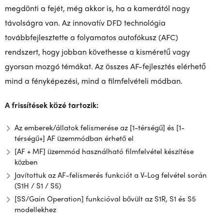
megdönti a fejét, még akkor is, ha a kamerától nagy
távolságra van. Az innovatív DFD technológia
továbbfejlesztette a folyamatos autofókusz (AFC)
rendszert, hogy jobban követhesse a kisméretű vagy
gyorsan mozgó témákat. Az összes AF-fejlesztés elérhető
mind a fényképezési, mind a filmfelvételi módban.
A frissítések közé tartozik:
Az emberek/állatok felismerése az [1-térségű] és [1-
térségű+] AF üzemmódban érhető el
[AF + MF] üzemmód használható filmfelvétel készítése
közben
Javítottuk az AF-felismerés funkciót a V-Log felvétel során
(S1H / S1 / S5)
[SS/Gain Operation] funkcióval bővült az S1R, S1 és S5
modellekhez