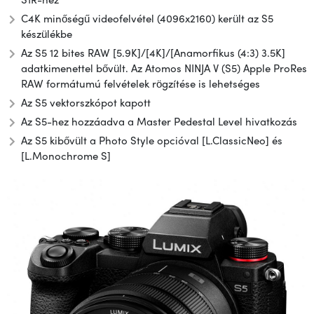
C4K minőségű videofelvétel (4096x2160) került az S5
készülékbe
Az S5 12 bites RAW [5.9K]/[4K]/[Anamorfikus (4:3) 3.5K]
adatkimenettel bővült. Az Atomos NINJA V (S5) Apple ProRes
RAW formátumú felvételek rögzítése is lehetséges
Az S5 vektorszkópot kapott
Az S5-hez hozzáadva a Master Pedestal Level hivatkozás
Az S5 kibővült a Photo Style opcióval [L.ClassicNeo] és
[L.Monochrome S]