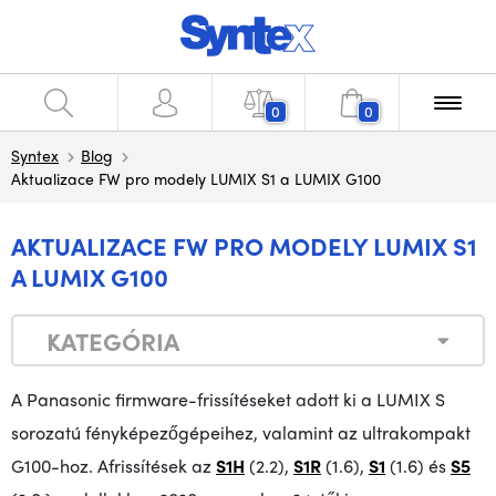
0
0
Syntex
Blog
Aktualizace FW pro modely LUMIX S1 a LUMIX G100
AKTUALIZACE FW PRO MODELY LUMIX S1
A LUMIX G100
KATEGÓRIA
A Panasonic firmware-frissítéseket adott ki a LUMIX S
sorozatú fényképezőgépeihez, valamint az ultrakompakt
G100-hoz.
A
frissítések
az
S1H
(2.2),
S1R
(1.6),
S1
(1.6) és
S5