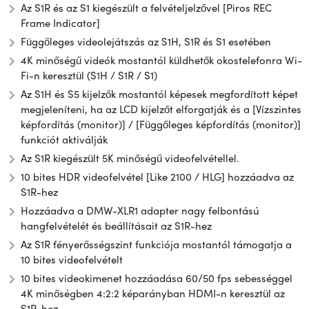
Az S1R és az S1 kiegészült a felvételjelzővel [Piros REC
Frame Indicator]
Függőleges videolejátszás az S1H, S1R és S1 esetében
4K minőségű videók mostantól küldhetők okostelefonra Wi-
Fi-n keresztül (S1H / S1R / S1)
Az S1H és S5 kijelzők mostantól képesek megfordított képet
megjeleníteni, ha az LCD kijelzőt elforgatják és a [Vízszintes
képfordítás (monitor)] / [Függőleges képfordítás (monitor)]
funkciót aktiválják
Az S1R kiegészült 5K minőségű videofelvétellel.
10 bites HDR videofelvétel [Like 2100 / HLG] hozzáadva az
S1R-hez
Hozzáadva a DMW-XLR1 adapter nagy felbontású
hangfelvételét és beállításait az S1R-hez
Az S1R fényerősségszint funkciója mostantól támogatja a
10 bites videofelvételt
10 bites videokimenet hozzáadása 60/50 fps sebességgel
4K minőségben 4:2:2 képarányban HDMI-n keresztül az
S1R-hez