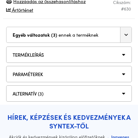
Hozzáadás az összehasonlításhoz
Cikszám:
#630
Ártörténet
Egyéb változatok (3)
ennek a terméknek
TERMÉKLEÍRÁS
PARAMÉTEREK
ALTERNATÍV (3)
HÍREK, KÉPZÉSEK ÉS KEDVEZMÉNYEK A
SYNTEX-TŐL
Akciók és kedvezmények kizárólag előfizetőknek
·
Ingyenes