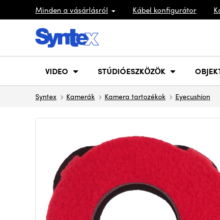
Minden a vásárlásról
Kábel konfigurátor
K
VIDEO
STÚDIÓESZKÖZÖK
OBJEK
Syntex
Kamerák
Kamera tartozékok
Eyecushion