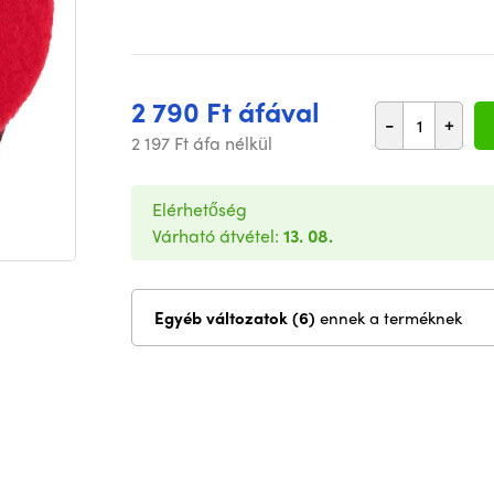
2 790 Ft áfával
-
+
2 197 Ft áfa nélkül
Elérhetőség
Várható átvétel:
13. 08.
Egyéb változatok (6)
ennek a terméknek