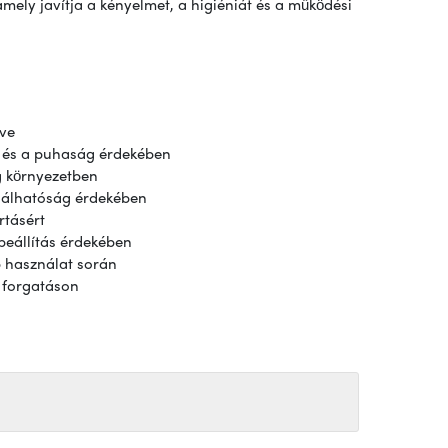
mely javítja a kényelmet, a higiéniát és a működési
zve
 és a puhaság érdekében
g környezetben
nálhatóság érdekében
rtásért
beállítás érdekében
b használat során
a forgatáson