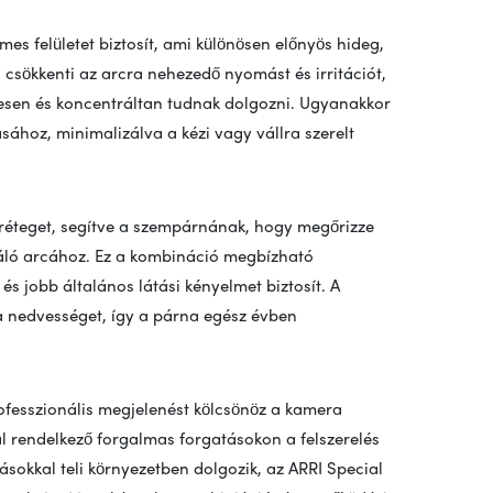
es felületet biztosít, ami különösen előnyös hideg,
g csökkenti az arcra nehezedő nyomást és irritációt,
mesen és koncentráltan tudnak dolgozni. Ugyanakkor
ásához, minimalizálva a kézi vagy vállra szerelt
 réteget, segítve a szempárnának, hogy megőrizze
ználó arcához. Ez a kombináció megbízható
 és jobb általános látási kényelmet biztosít. A
a nedvességet, így a párna egész évben
ofesszionális megjelenést kölcsönöz a kamera
l rendelkező forgalmas forgatásokon a felszerelés
ásokkal teli környezetben dolgozik, az ARRI Special