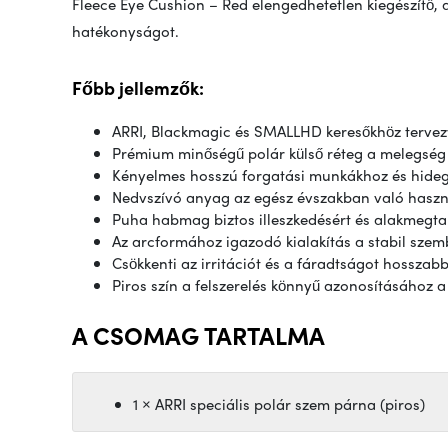
Fleece Eye Cushion – Red elengedhetetlen kiegészítő, a
hatékonyságot.
Főbb jellemzők:
ARRI, Blackmagic és SMALLHD keresőkhöz terve
Prémium minőségű polár külső réteg a melegség
Kényelmes hosszú forgatási munkákhoz és hide
Nedvszívó anyag az egész évszakban való hasz
Puha habmag biztos illeszkedésért és alakmegta
Az arcformához igazodó kialakítás a stabil szem
Csökkenti az irritációt és a fáradtságot hosszab
Piros szín a felszerelés könnyű azonosításához 
A CSOMAG TARTALMA
1 × ARRI speciális polár szem párna (piros)