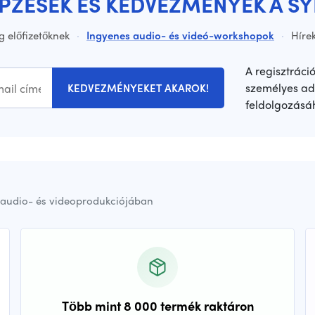
ÉPZÉSEK ÉS KEDVEZMÉNYEK A S
g előfizetőknek
·
Ingyenes audio- és videó-workshopok
·
Hírek
A regisztráci
személyes ad
KEDVEZMÉNYEKET AKAROK!
feldolgozásá
audio- és videoprodukciójában
Több mint 8 000 termék raktáron