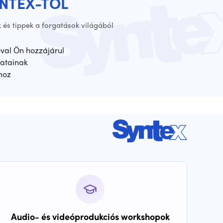
YNTEX-TŐL
 és tippek a forgatások világából
óval Ön hozzájárul
atainak
hoz
Audio- és videóprodukciós workshopok