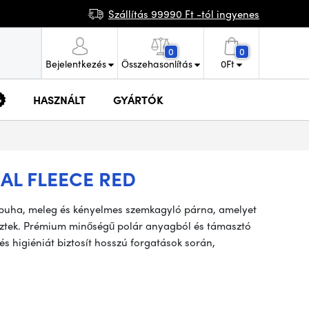
Szállítás 99990 Ft -tól ingyenes
0
0
Bejelentkezés
Összehasonlítás
0
Ft
HASZNÁLT
GYÁRTÓK
AL FLEECE RED
puha, meleg és kényelmes szemkagyló párna, amelyet
ztek. Prémium minőségű polár anyagból és támasztó
és higiéniát biztosít hosszú forgatások során,