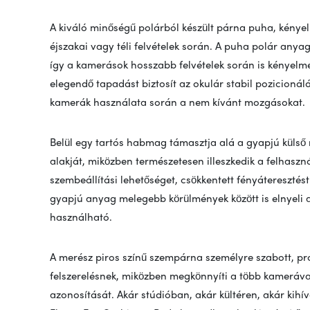
A kiváló minőségű polárból készült párna puha, kényelm
éjszakai vagy téli felvételek során. A puha polár anya
így a kamerások hosszabb felvételek során is kényel
elegendő tapadást biztosít az okulár stabil pozicionál
kamerák használata során a nem kívánt mozgásokat.
Belül egy tartós habmag támasztja alá a gyapjú külső
alakját, miközben természetesen illeszkedik a felhas
szembeállítási lehetőséget, csökkentett fényáteresztést
gyapjú anyag melegebb körülmények között is elnyeli 
használható.
A merész piros színű szempárna személyre szabott, pr
felszerelésnek, miközben megkönnyíti a több kameráva
azonosítását. Akár stúdióban, akár kültéren, akár kihív