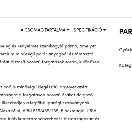
PA
A CSOMAG TARTALMA
SPECIFIKÁCIÓ
meleg és kényelmes szemkagyló párna, amelyet
Gyárt
Prémium minőségű polár anyagból és támasztó
iéniát biztosít hosszú forgatások során, különösen
Kateg
zionális minőségű kiegészítő, amelyet azért
zhatóságot a forgatáson hosszú órákat dolgozó
 illeszkedjen a legtöbb iparági szabványnak
, Alexa Mini, ARRI 535/435/235, Blackmagic URSA
rna több kamerarendszerhez is biztonságosan és