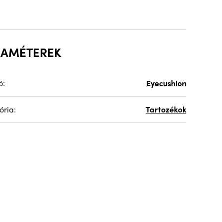
RAMÉTEREK
ó:
Eyecushion
ória:
Tartozékok