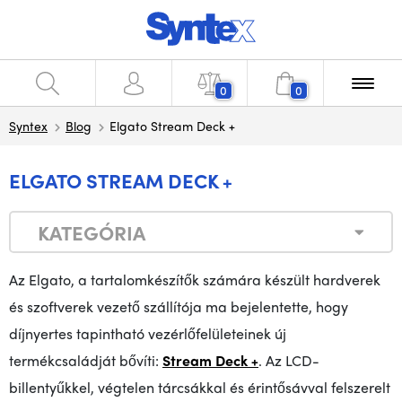
0
0
Syntex
Blog
Elgato Stream Deck +
ELGATO STREAM DECK +
KATEGÓRIA
Az Elgato, a tartalomkészítők számára készült hardverek
és szoftverek vezető szállítója ma bejelentette, hogy
díjnyertes tapintható vezérlőfelületeinek új
termékcsaládját bővíti:
Stream Deck +
. Az LCD-
billentyűkkel, végtelen tárcsákkal és érintősávval felszerelt