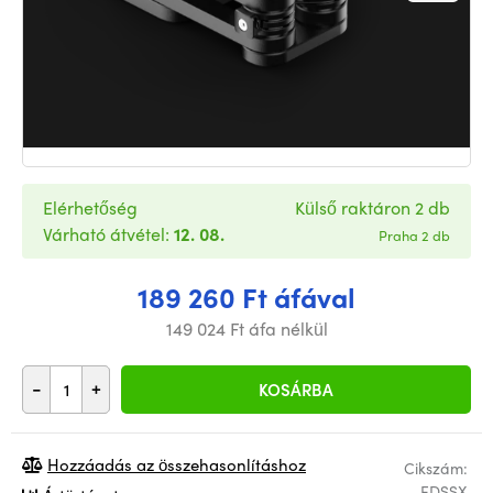
Elérhetőség
Külső raktáron 2 db
Várható átvétel:
12. 08.
Praha 2 db
189 260 Ft áfával
149 024 Ft áfa nélkül
-
+
KOSÁRBA
Hozzáadás az összehasonlításhoz
Cikszám:
EDSSX