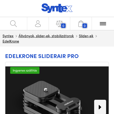
0
0
Syntex
Állványok, slider-ek, stabilizátorok
Slider-ek
EdelKrone
EDELKRONE SLIDERAIR PRO
Ingyenes szállítás