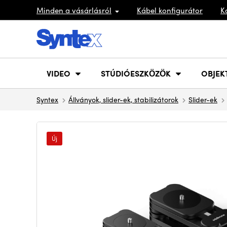
Minden a vásárlásról
Kábel konfigurátor
K
VIDEO
STÚDIÓESZKÖZÖK
OBJEK
Syntex
Állványok, slider-ek, stabilizátorok
Slider-ek
Új