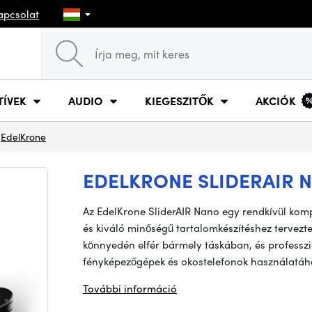
apcsolat
TÍVEK
AUDIO
KIEGESZITŐK
AKCIÓK
EdelKrone
EDELKRONE SLIDERAIR 
Az EdelKrone SliderAIR Nano egy rendkívül kom
és kiváló minőségű tartalomkészítéshez tervezt
könnyedén elfér bármely táskában, és professzio
fényképezőgépek és okostelefonok használatához
További információ