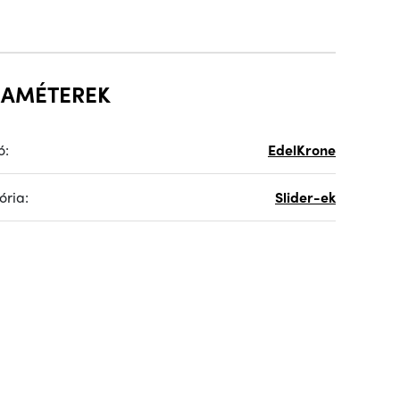
RAMÉTEREK
ó:
EdelKrone
ória:
Slider-ek