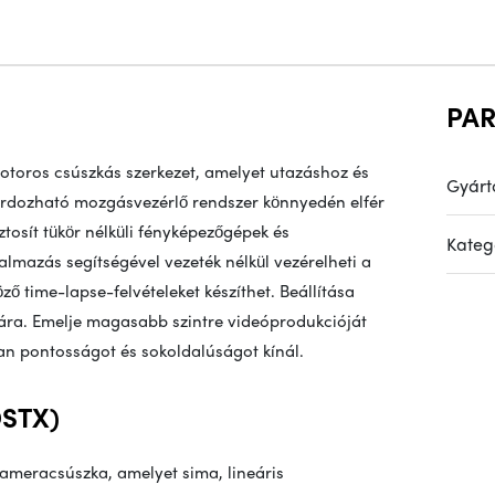
PA
otoros csúszkás szerkezet, amelyet utazáshoz és
Gyárt
hordozható mozgásvezérlő rendszer könnyedén elfér
tosít tükör nélküli fényképezőgépek és
Kateg
almazás segítségével vezeték nélkül vezérelheti a
ző time-lapse-felvételeket készíthet. Beállítása
mára. Emelje magasabb szintre videóprodukcióját
an pontosságot és sokoldalúságot kínál.
DSTX)
ameracsúszka, amelyet sima, lineáris