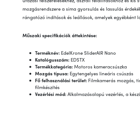
utazási felszerelésekhez, asztali felállításokhoz és kis
mozgásrendszere a sima gyorsulás és lassulás érdekébe
rángatózó indítások és leállások, amelyek egyébként l
Műszaki specifikációk áttekintése:
Terméknév:
EdelKrone SliderAIR Nano
Katalógusszám:
EDSTX
Termékkategória:
Motoros kameracsúszka
Mozgás típusa:
Egytengelyes lineáris csúszás
Fő felhasználási terület:
Filmkamerás mozgás, tim
filmkészítés
Vezérlési mód:
Alkalmazásalapú vezérlés, a kés