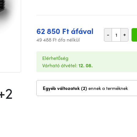
62 850 Ft áfával
-
+
49 488 Ft áfa nélkül
Elérhetőség
Várható átvétel:
12. 08.
+2
Egyéb változatok (2)
ennek a terméknek