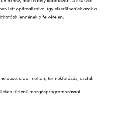
 stúdiókhoz, ahol a hely korlátozott. A csúszka
n lett optimalizálva, így elkerülhetőek azok a
áthatóak lennének a felvételen.
elapse, stop-motion, termékfotózás, asztali
züléken történő mozgásprogramozással