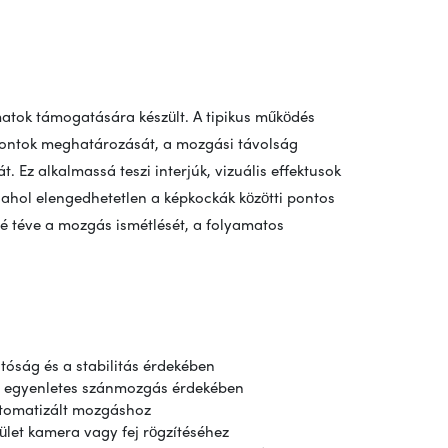
atok támogatására készült. A tipikus működés
gpontok meghatározását, a mozgási távolság
t. Ez alkalmassá teszi interjúk, vizuális effektusok
ahol elengedhetetlen a képkockák közötti pontos
é téve a mozgás ismétlését, a folyamatos
óság és a stabilitás érdekében
az egyenletes szánmozgás érdekében
tomatizált mozgáshoz
let kamera vagy fej rögzítéséhez