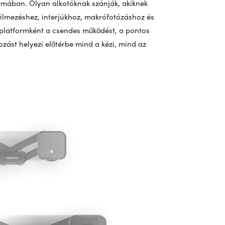
mában. Olyan alkotóknak szánják, akiknek
filmezéshez, interjúkhoz, makrófotózáshoz és
kaplatformként a csendes működést, a pontos
ást helyezi előtérbe mind a kézi, mind az