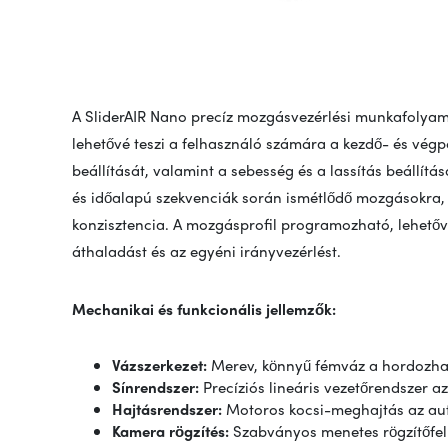
A SliderAIR Nano precíz mozgásvezérlési munkafolyam
lehetővé teszi a felhasználó számára a kezdő- és vé
beállítását, valamint a sebesség és a lassítás beállításá
és időalapú szekvenciák során ismétlődő mozgásokra, 
konzisztencia. A mozgásprofil programozható, lehetőv
áthaladást és az egyéni irányvezérlést.
Mechanikai és funkcionális jellemzők:
Vázszerkezet:
Merev, könnyű fémváz a hordozhat
Sínrendszer:
Precíziós lineáris vezetőrendszer 
Hajtásrendszer:
Motoros kocsi-meghajtás az au
Kamera rögzítés:
Szabványos menetes rögzítőfelü