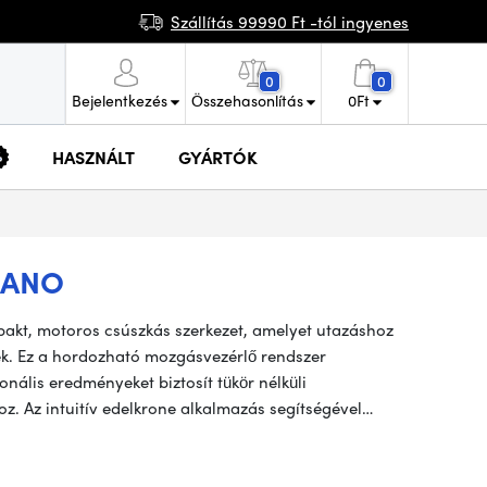
Szállítás 99990 Ft -tól ingyenes
0
0
Bejelentkezés
Összehasonlítás
0
Ft
HASZNÁLT
GYÁRTÓK
NANO
pakt, motoros csúszkás szerkezet, amelyet utazáshoz
ek. Ez a hordozható mozgásvezérlő rendszer
nális eredményeket biztosít tükör nélküli
. Az intuitív edelkrone alkalmazás segítségével…