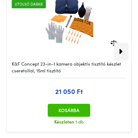
UTOLSÓ DARAB
K&F Concept 23-in-1 kamera objektív tisztító készlet
cseretollal, 15ml tisztító
21 050 Ft
KOSÁRBA
Készleten
1 db