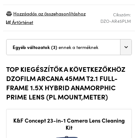
Hozzáadás az összehasonlításhoz
Cikszám:
DZO-AR45PLM
Ártörténet
Egyéb változatok (3)
ennek a terméknek
TOP KIEGÉSZÍTŐK A KÖVETKEZŐKHÖZ
DZOFILM ARCANA 45MM T2.1 FULL-
FRAME 1.5X HYBRID ANAMORPHIC
PRIME LENS (PL MOUNT,METER)
K&F Concept 23-in-1 Camera Lens Cleaning
Kit