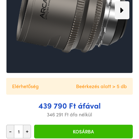
Elérhetőség
Beérkezés alatt > 5 db
439 790 Ft áfával
346 291 Ft áfa nélkül
-
+
KOSÁRBA