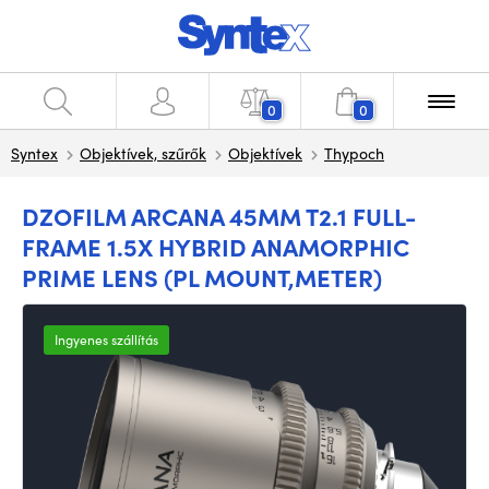
0
0
Syntex
Objektívek, szűrők
Objektívek
Thypoch
DZOFILM ARCANA 45MM T2.1 FULL-
FRAME 1.5X HYBRID ANAMORPHIC
PRIME LENS (PL MOUNT,METER)
Ingyenes szállítás