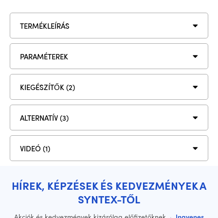
TERMÉKLEÍRÁS
PARAMÉTEREK
KIEGÉSZÍTŐK (2)
ALTERNATÍV (3)
VIDEÓ (1)
HÍREK, KÉPZÉSEK ÉS KEDVEZMÉNYEK A
SYNTEX-TŐL
Akciók és kedvezmények kizárólag előfizetőknek
·
Ingyenes