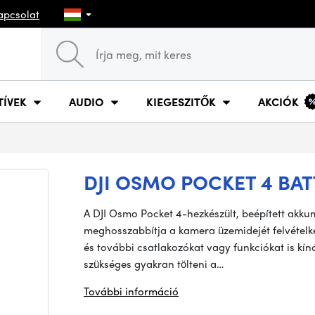
apcsolat
TÍVEK
AUDIO
KIEGESZITŐK
AKCIÓK
DJI OSMO POCKET 4 BA
A DJI Osmo Pocket 4-hezkészült, beépített akkum
meghosszabbítja a kamera üzemidejét felvételkés
és további csatlakozókat vagy funkciókat is kín
szükséges gyakran tölteni a…
További információ