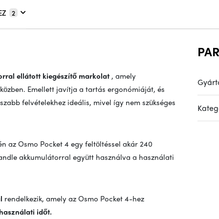
EZ
2
PA
orral ellátott kiegészítő markolat
, amely
Gyárt
özben. Emellett javítja a tartás ergonómiáját, és
szabb felvételekhez ideális, mivel így nem szükséges
Kateg
én az Osmo Pocket 4 egy feltöltéssel akár 240
 Handle akkumulátorral együtt használva a használati
l
rendelkezik, amely az Osmo Pocket 4-hez
asználati időt.