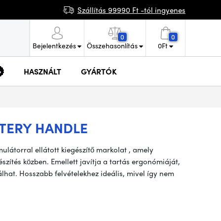
Szállítás 99990 Ft -tól ingyenes
0
0
Bejelentkezés
Összehasonlítás
0
Ft
HASZNÁLT
GYÁRTÓK
TTERY HANDLE
ulátorral ellátott kiegészítő markolat , amely
zítés közben. Emellett javítja a tartás ergonómiáját,
álhat. Hosszabb felvételekhez ideális, mivel így nem