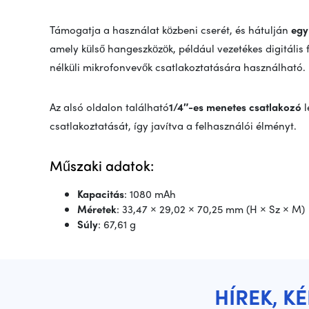
Támogatja a használat közbeni cserét, és hátulján
egy
amely külső hangeszközök, például vezetékes digitális 
nélküli mikrofonvevők csatlakoztatására használható.
Az alsó oldalon található
1/4″-es menetes csatlakozó
l
csatlakoztatását, így javítva a felhasználói élményt.
Műszaki adatok:
Kapacitás
: 1080 mAh
Méretek
: 33,47 × 29,02 × 70,25 mm (H × Sz × M)
Súly
: 67,61 g
HÍREK, K