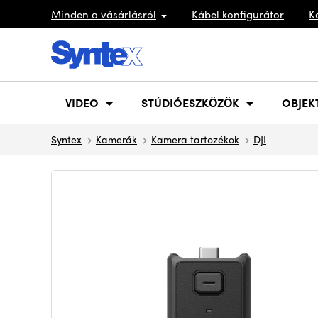
Minden a vásárlásról
Kábel konfigurátor
K
VIDEO
STÚDIÓESZKÖZÖK
OBJEK
Syntex
Kamerák
Kamera tartozékok
DJI