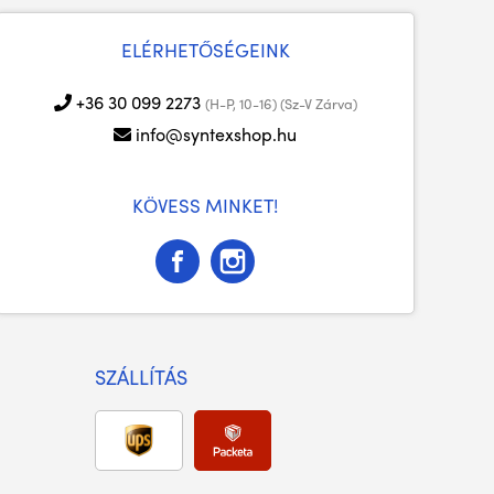
ELÉRHETŐSÉGEINK
+36 30 099 2273
(H-P, 10-16) (Sz-V Zárva)
info@syntexshop.hu
KÖVESS MINKET!
SZÁLLÍTÁS