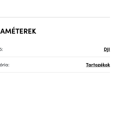
RAMÉTEREK
ó:
DJI
ória:
Tartozékok