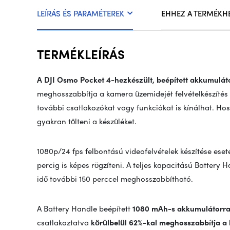
LEÍRÁS ÉS PARAMÉTEREK
EHHEZ A TERMÉKH
TERMÉKLEÍRÁS
A DJI Osmo Pocket 4-hez
készült, beépített akkumulát
meghosszabbítja a kamera üzemidejét felvételkészítés k
további csatlakozókat vagy funkciókat is kínálhat. Hos
gyakran tölteni a készüléket.
1080p/24 fps felbontású videofelvételek készítése eset
percig is képes rögzíteni. A teljes kapacitású Battery
idő további 150 perccel meghosszabbítható.
A Battery Handle beépített
1080 mAh-s akkumulátorra
csatlakoztatva
körülbelül 62%-kal meghosszabbítja a h