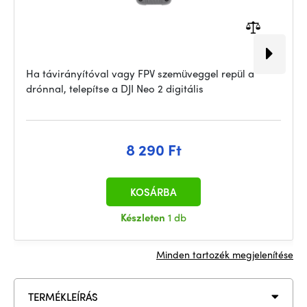
Ha távirányítóval vagy FPV szemüveggel repül a
drónnal, telepítse a DJI Neo 2 digitális
8 290 Ft
KOSÁRBA
Készleten
1 db
Minden tartozék megjelenítése
TERMÉKLEÍRÁS