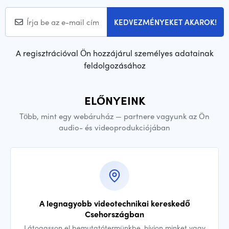
KEDVEZMÉNYEKET AKAROK!
A regisztrációval Ön hozzájárul személyes adatainak
feldolgozásához
ELŐNYEINK
Több, mint egy webáruház — partnere vagyunk az Ön
audio- és videoprodukciójában
A legnagyobb videotechnikai kereskedő
Csehországban
Látogasson el bemutatótermünkbe, hívjon minket vagy