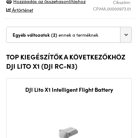
Hozzáadás az összehasonlításhoz
Cikszám:
CP.MA.00000973.01
Ártörténet
Egyéb változatok (2)
ennek a terméknek
TOP KIEGÉSZÍTŐK A KÖVETKEZŐKHÖZ
DJI LITO X1 (DJI RC-N3)
DJI Lito X1 Intelligent Flight Battery