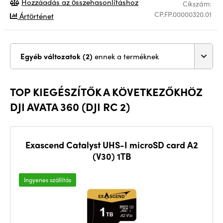
Hozzáadás az összehasonlításhoz
Cikszám:
CP.FP.00000320.01
Ártörténet
Egyéb változatok (2)
ennek a terméknek
TOP KIEGÉSZÍTŐK A KÖVETKEZŐKHÖZ
DJI AVATA 360 (DJI RC 2)
Exascend Catalyst UHS-I microSD card A2
(V30) 1TB
Ingyenes szállítás