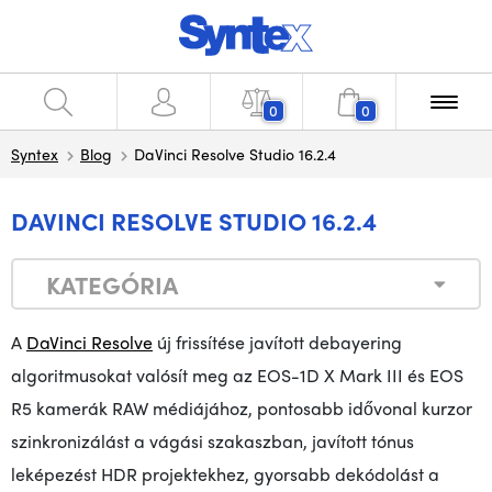
0
0
Syntex
Blog
DaVinci Resolve Studio 16.2.4
DAVINCI RESOLVE STUDIO 16.2.4
KATEGÓRIA
A
DaVinci Resolve
új frissítése javított debayering
algoritmusokat valósít meg az EOS-1D X Mark III és EOS
R5 kamerák RAW médiájához, pontosabb idővonal kurzor
szinkronizálást a vágási szakaszban, javított tónus
leképezést HDR projektekhez, gyorsabb dekódolást a