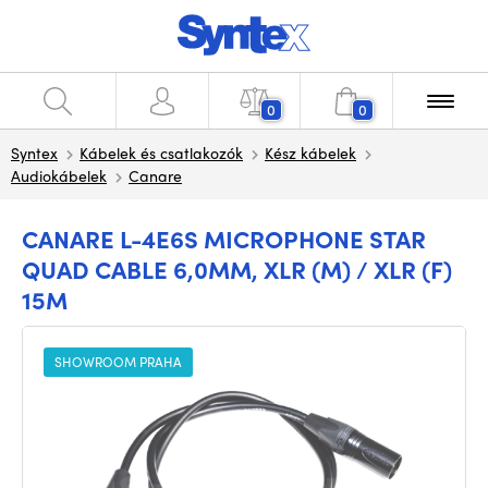
0
0
Syntex
Kábelek és csatlakozók
Kész kábelek
Audiokábelek
Canare
CANARE L-4E6S MICROPHONE STAR
QUAD CABLE 6,0MM, XLR (M) / XLR (F)
15M
SHOWROOM PRAHA