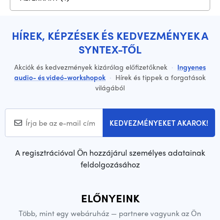
HÍREK, KÉPZÉSEK ÉS KEDVEZMÉNYEK A
SYNTEX-TŐL
Akciók és kedvezmények kizárólag előfizetőknek
·
Ingyenes
audio- és videó-workshopok
·
Hírek és tippek a forgatások
világából
KEDVEZMÉNYEKET AKAROK!
A regisztrációval Ön hozzájárul személyes adatainak
feldolgozásához
ELŐNYEINK
Több, mint egy webáruház — partnere vagyunk az Ön