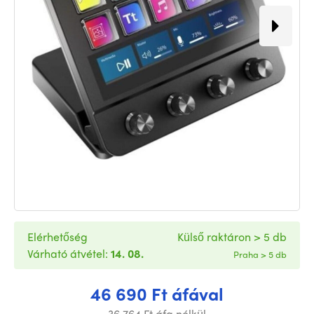
Elérhetőség
Külső raktáron > 5 db
Várható átvétel:
14. 08.
Praha > 5 db
46 690 Ft áfával
36 764 Ft áfa nélkül