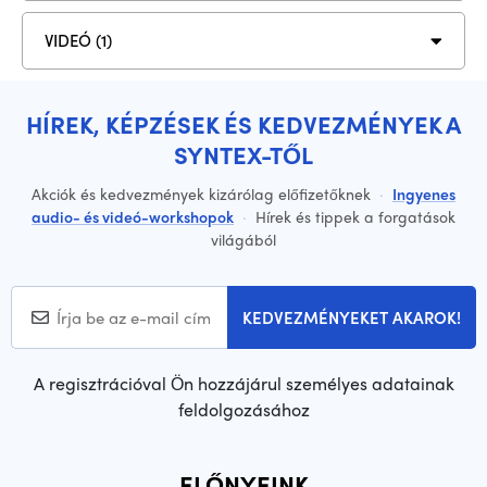
VIDEÓ (1)
HÍREK, KÉPZÉSEK ÉS KEDVEZMÉNYEK A
SYNTEX-TŐL
Akciók és kedvezmények kizárólag előfizetőknek
·
Ingyenes
audio- és videó-workshopok
·
Hírek és tippek a forgatások
világából
KEDVEZMÉNYEKET AKAROK!
A regisztrációval Ön hozzájárul személyes adatainak
feldolgozásához
ELŐNYEINK