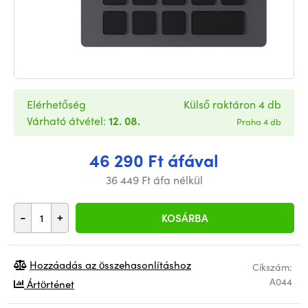
Elérhetőség
Külső raktáron 4 db
Várható átvétel:
12. 08.
Praha 4 db
46 290 Ft áfával
36 449 Ft áfa nélkül
-
+
KOSÁRBA
Hozzáadás az összehasonlításhoz
Cikszám:
A044
Ártörténet