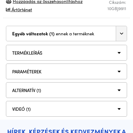
Hozzáadás az összehasonlításhoz
Cikszám:
10GBJ9911
Ártörténet
Egyéb változatok (1)
ennek a terméknek
TERMÉKLEÍRÁS
PARAMÉTEREK
ALTERNATÍV (1)
VIDEÓ (1)
HÍREK, KÉPZÉSEK ÉS KEDVEZMÉNYEK A