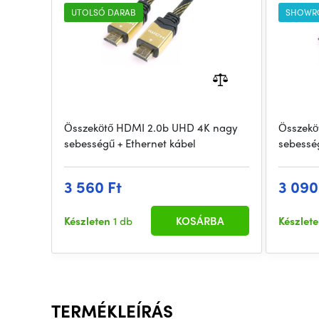
UTOLSÓ DARAB
SHOWR
Összekötő HDMI 2.0b UHD 4K nagy
Összekö
sebességű + Ethernet kábel
sebessé
3 560 Ft
3 090
Készleten
1 db
KOSÁRBA
Készlet
TERMÉKLEÍRÁS