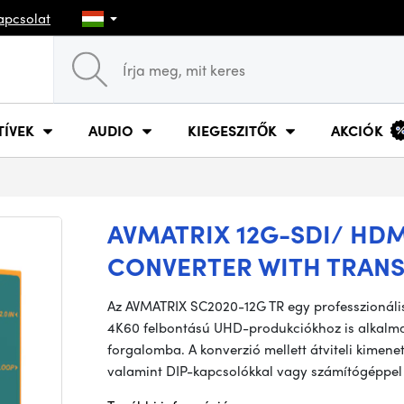
apcsolat
TÍVEK
AUDIO
KIEGESZITŐK
AKCIÓK
AVMATRIX 12G-SDI/ HDM
CONVERTER WITH TRANS
Az AVMATRIX SC2020-12G TR egy professzionális
4K60 felbontású UHD-produkciókhoz is alkalmas
forgalomba. A konverzió mellett átviteli kimenete
valamint DIP-kapcsolókkal vagy számítógéppe