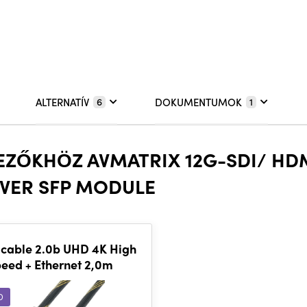
ALTERNATÍV
DOKUMENTUMOK
6
1
EZŐKHÖZ AVMATRIX 12G-SDI/ HDM
VER SFP MODULE
cable 2.0b UHD 4K High
eed + Ethernet 2,0m
D