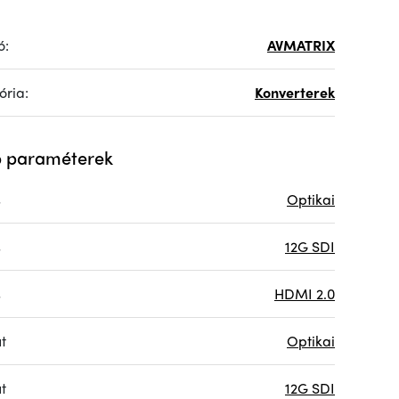
ó:
AVMATRIX
ória:
Konverterek
 paraméterek
s
Optikai
s
12G SDI
s
HDMI 2.0
t
Optikai
t
12G SDI