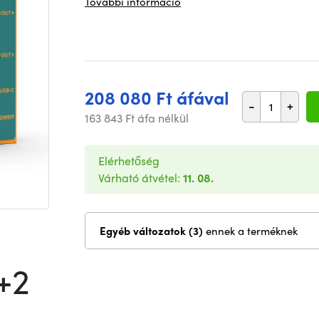
További információ
208 080 Ft áfával
-
+
163 843 Ft áfa nélkül
Elérhetőség
Várható átvétel:
11. 08.
Egyéb változatok (3)
ennek a terméknek
+2