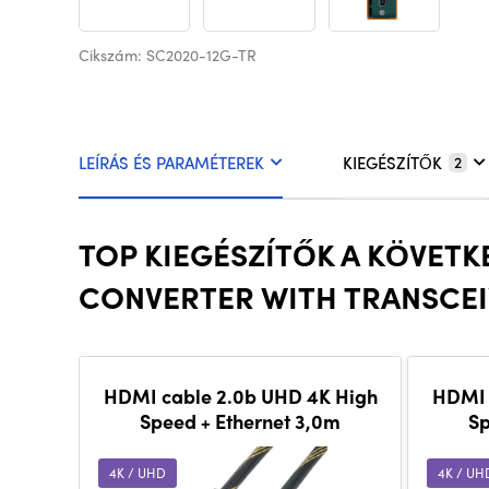
Cikszám: SC2020-12G-TR
LEÍRÁS ÉS PARAMÉTEREK
KIEGÉSZÍTŐK
2
TOP KIEGÉSZÍTŐK A KÖVETK
CONVERTER WITH TRANSCEI
HDMI cable 2.0b UHD 4K High
HDMI 
Speed + Ethernet 3,0m
Sp
4K / UHD
4K / UH