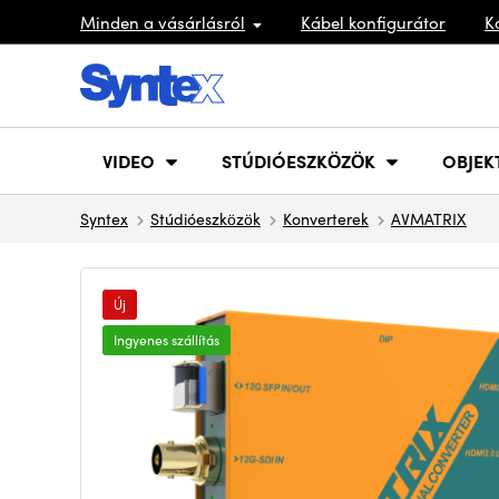
Minden a vásárlásról
Kábel konfigurátor
K
VIDEO
STÚDIÓESZKÖZÖK
OBJEK
Syntex
Stúdióeszközök
Konverterek
AVMATRIX
Új
Ingyenes szállítás