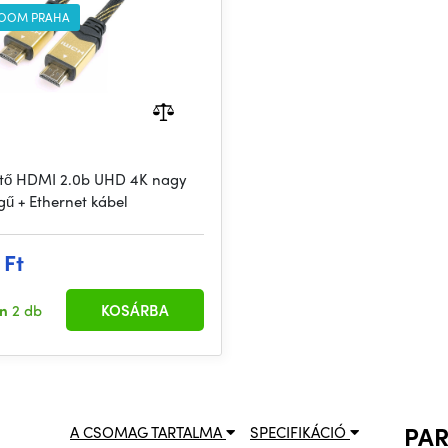
OOM PRAHA
tő HDMI 2.0b UHD 4K nagy
gű + Ethernet kábel
 Ft
en
2 db
KOSÁRBA
PA
A CSOMAG TARTALMA
SPECIFIKÁCIÓ