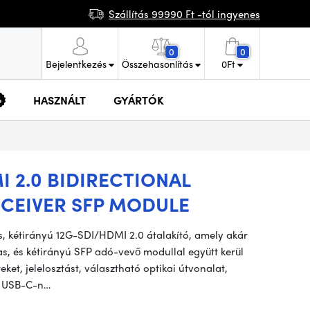
Szállítás 99990 Ft -tól ingyenes
0
0
Bejelentkezés
Összehasonlítás
0
Ft
HASZNÁLT
GYÁRTÓK
I 2.0 BIDIRECTIONAL
CEIVER SFP MODULE
, kétirányú 12G-SDI/HDMI 2.0 átalakító, amely akár
, és kétirányú SFP adó-vevő modullal együtt kerül
ket, jelelosztást, választható optikai útvonalat,
l USB-C-n…