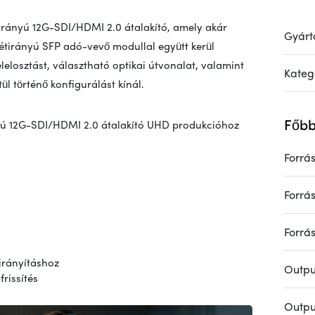
tirányú 12G-SDI/HDMI 2.0 átalakító, amely akár
Gyárt
étirányú SFP adó-vevő modullal együtt kerül
elelosztást, választható optikai útvonalat, valamint
Kateg
 történő konfigurálást kínál.
Főbb
nyú 12G-SDI/HDMI 2.0 átalakító UHD produkcióhoz
Forrá
Forrá
Forrá
irányításhoz
Outpu
rissítés
Outpu