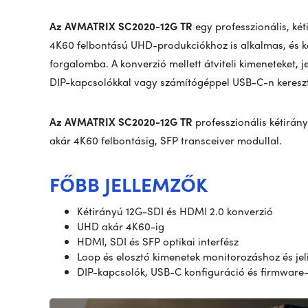
Az AVMATRIX SC2020-12G TR
egy professzionális, ké
4K60 felbontású UHD-produkciókhoz is alkalmas, és k
forgalomba. A konverzió mellett átviteli kimeneteket, j
DIP-kapcsolókkal vagy számítógéppel USB-C-n keresztül
Az AVMATRIX SC2020-12G TR
professzionális kétirá
akár 4K60 felbontásig, SFP transceiver modullal.
FŐBB JELLEMZŐK
Kétirányú 12G-SDI és HDMI 2.0 konverzió
UHD akár 4K60-ig
HDMI, SDI és SFP optikai interfész
Loop és elosztó kimenetek monitorozáshoz és jel
DIP-kapcsolók, USB-C konfiguráció és firmware-f