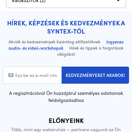
KIEGÉSZÍTŐK (2)
HÍREK, KÉPZÉSEK ÉS KEDVEZMÉNYEK A
SYNTEX-TŐL
Akciók és kedvezmények kizárólag előfizetőknek
·
Ingyenes
audio- és videó-workshopok
·
Hírek és tippek a forgatások
világából
KEDVEZMÉNYEKET AKAROK!
A regisztrációval Ön hozzájárul személyes adatainak
feldolgozásához
ELŐNYEINK
Több, mint egy webáruház — partnere vagyunk az Ön