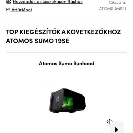
Hozzáadás az összehasonlításhoz
Cikszám:
ATOMSUMSE1
Ártörténet
TOP KIEGÉSZÍTŐK A KÖVETKEZŐKHÖZ
ATOMOS SUMO 19SE
Atomos Sumo Sunhood