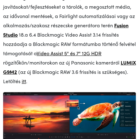
javításokat/fejlesztéseket a tárolók, a megosztott média,
az idővonal mentések, a Fairlight automatizálásai vagy az
alkalmazás/szakasz részecske generátora terén
Fusion
Studio
18.a
6.4 Blackmagic Video Assist 3.14 frissítés
hozzáadja a Blackmagic RAW formátumba történő felvétel
támogatását
a
Video Assist 5" és 7" 12G HDR
rögzítőkön/monitorokon
az új Panasonic kameráról
LUMIX
G9M2
(az új Blackmagic RAW 3.6 frissítés is szükséges).
Letöltés
itt
.