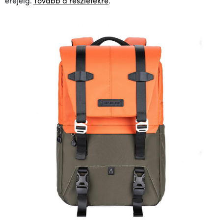
erejéig.
Tovább a részletekre
.