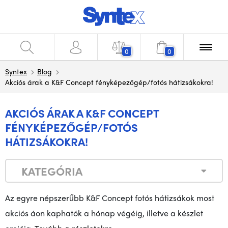
0
0
Syntex
Blog
Akciós árak a K&F Concept fényképezőgép/fotós hátizsákokra!
AKCIÓS ÁRAK A K&F CONCEPT
FÉNYKÉPEZŐGÉP/FOTÓS
HÁTIZSÁKOKRA!
KATEGÓRIA
Az egyre népszerűbb K&F Concept fotós hátizsákok most
akciós áon kaphatók a hónap végéig, illetve a készlet