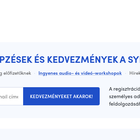
ÉPZÉSEK ÉS KEDVEZMÉNYEK A S
g előfizetőknek
·
Ingyenes audio- és videó-workshopok
·
Hírek
A regisztráci
személyes ad
KEDVEZMÉNYEKET AKAROK!
feldolgozásá