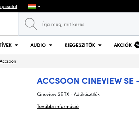
apcsolat
TÍVEK
AUDIO
KIEGESZITŐK
AKCIÓK
Accsoon
ACCSOON CINEVIEW SE -
Cineview SE TX - Adókészülék
További információ