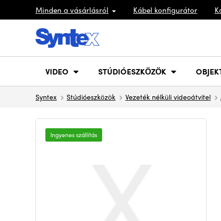
Minden a vásárlásról
Kábel konfigurátor
K
VIDEO
STÚDIÓESZKÖZÖK
OBJEK
Syntex
Stúdióeszközök
Vezeték nélküli videoátvitel
Ingyenes szállítás