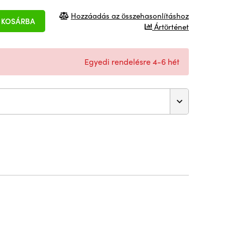
Hozzáadás az összehasonlításhoz
KOSÁRBA
Ártörténet
Egyedi rendelésre 4-6 hét