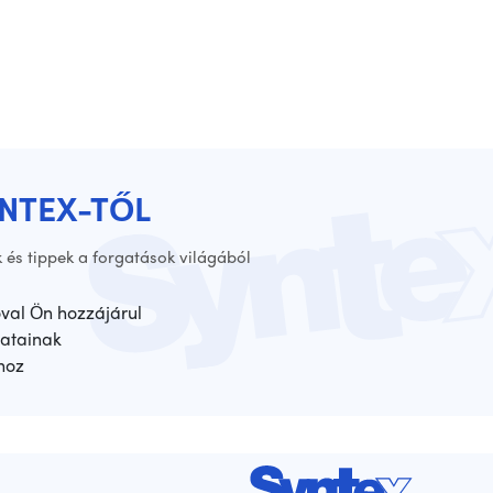
YNTEX-TŐL
 és tippek a forgatások világából
óval Ön hozzájárul
atainak
hoz