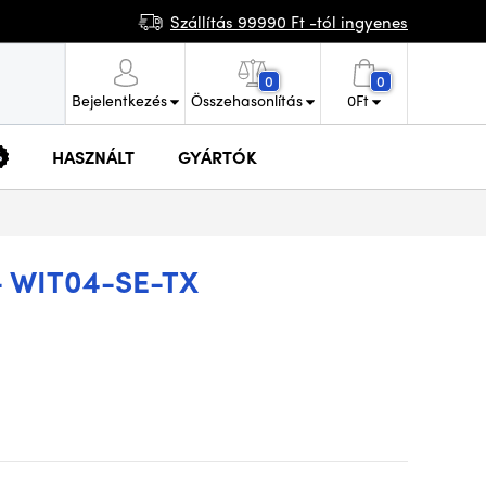
Szállítás 99990 Ft -tól ingyenes
0
0
Bejelentkezés
Összehasonlítás
0
Ft
HASZNÁLT
GYÁRTÓK
 WIT04-SE-TX