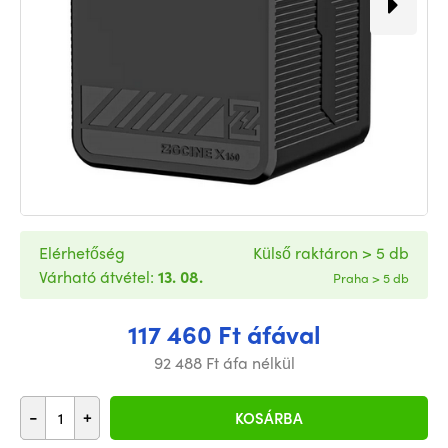
Elérhetőség
Külső raktáron > 5 db
Várható átvétel:
13. 08.
Praha > 5 db
117 460 Ft áfával
92 488 Ft áfa nélkül
-
+
KOSÁRBA