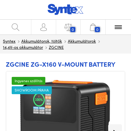
0
0
Syntex
Akkumulátorok, töltők
Akkumulátorok
14,4V-os akkumulátor
ZGCINE
ZGCINE ZG-X160 V-MOUNT BATTERY
Ingyenes szállítás
SHOWROOM PRAHA