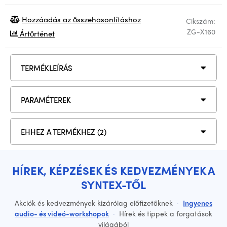
Hozzáadás az összehasonlításhoz
Cikszám:
ZG-X160
Ártörténet
TERMÉKLEÍRÁS
PARAMÉTEREK
EHHEZ A TERMÉKHEZ (2)
HÍREK, KÉPZÉSEK ÉS KEDVEZMÉNYEK A
SYNTEX-TŐL
Akciók és kedvezmények kizárólag előfizetőknek
·
Ingyenes
audio- és videó-workshopok
·
Hírek és tippek a forgatások
világából