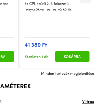
ására
és CPL szűrő 2-6 fokozatú
diffúzi
fénycsökkentést és körkörös
így ha
41 380 Ft
42 1
RBA
Készleten
1 db
KOSÁRBA
Készle
Minden tartozék megjelenítése
RAMÉTEREK
ó:
Viltrox