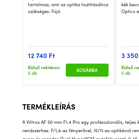
tartalmaz, ami az optika tisztításához
kék bev
szükséges: Fújó
Optics 
12 740 Ft
3 350
Külső raktáron
Külső r
KOSÁRBA
5 db
5 db
TERMÉKLEÍRÁS
A Viltrox AF 50 mm F1.4 Pro egy professzionális, telje
rendszerhez. F/1,4-es fényerővel, 15/11-es optikával r
gyors és csendes Dual HyperVCM autofókusszal, 0,45 m