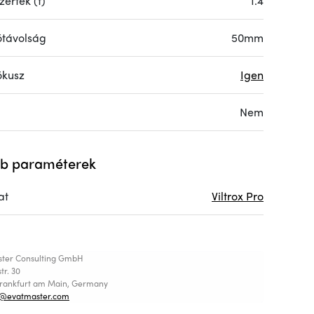
érték (f)
1.4
ótávolság
50mm
ókusz
Igen
Nem
b paraméterek
at
Viltrox Pro
ster Consulting GmbH
tr. 30
Frankfurt am Main, Germany
t@evatmaster.com