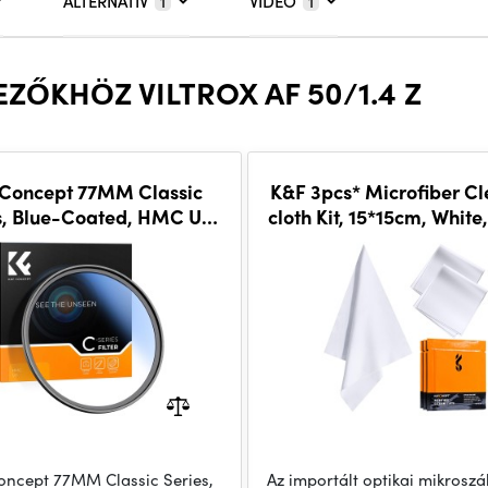
ALTERNATÍV
VIDEÓ
1
1
ZŐKHÖZ VILTROX AF 50/1.4 Z
Concept 77MM Classic
K&F 3pcs* Microfiber C
s, Blue-Coated, HMC UV
cloth Kit, 15*15cm, White,
Filter, Japan Optics
vacuum
oncept 77MM Classic Series,
Az importált optikai mikroszá