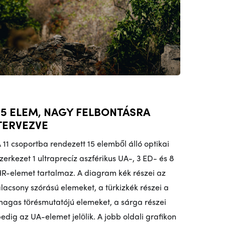
15 ELEM, NAGY FELBONTÁSRA
TERVEZVE
 11 csoportba rendezett 15 elemből álló optikai
zerkezet 1 ultraprecíz aszférikus UA-, 3 ED- és 8
R-elemet tartalmaz. A diagram kék részei az
lacsony szórású elemeket, a türkizkék részei a
agas törésmutatójú elemeket, a sárga részei
edig az UA-elemet jelölik. A jobb oldali grafikon