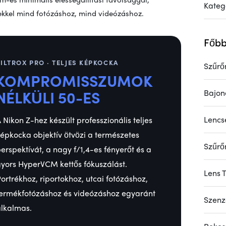
Kateg
ekkel mind fotózáshoz, mind videózáshoz.
Főbb
ILTROX PRO · TELJES KÉPKOCKA
Szűrő
KOMPROMISSZUMOK
NÉLKÜLI 50-ES
Bajon
Lencs
 Nikon Z-hez készült professzionális teljes
épkocka objektív ötvözi a természetes
Szűrő
erspektívát, a nagy f/1,4-es fényerőt és a
yors HyperVCM kettős fókuszálást.
Lens 
ortrékhoz, riportokhoz, utcai fotózáshoz,
ermékfotózáshoz és videózáshoz egyaránt
Szenz
lkalmas.