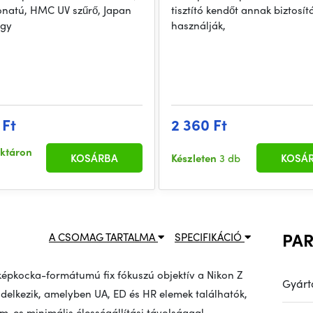
onatú, HMC UV szűrő, Japan
tisztító kendőt annak biztosít
egy
használják,
 Ft
2 360 Ft
aktáron
KOSÁRBA
Készleten
3 db
KOSÁ
PA
A CSOMAG TARTALMA
SPECIFIKÁCIÓ
s képkocka-formátumú fix fókuszú objektív a Nikon Z
Gyárt
endelkezik, amelyben UA, ED és HR elemek találhatók,
-es minimális élességállítási távolsággal,