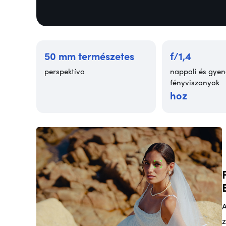
50 mm természetes
f/1,4
perspektíva
nappali és gye
fényviszonyok
hoz
A
z