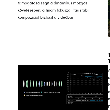
támogatása segít a dinamikus mozgás
követésében; a finom fókuszállítás stabil
kompozíciót biztosít a videóban.
A
s
H
a
m
p