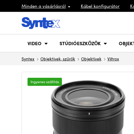
Minden a vásárlásról
Kábel konfigurátor
K
VIDEO
STÚDIÓESZKÖZÖK
OBJEK
Syntex
Objektívek, szűrők
Objektívek
Viltrox
Ingyenes szállítás