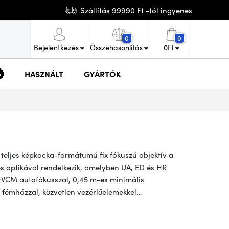
Szállítás 99990 Ft -tól ingyenes
0
0
Bejelentkezés
Összehasonlítás
0
Ft
HASZNÁLT
GYÁRTÓK
, teljes képkocka-formátumú fix fókuszú objektív a
-es optikával rendelkezik, amelyben UA, ED és HR
rVCM autofókusszal, 0,45 m-es minimális
ó fémházzal, közvetlen vezérlőelemekkel…