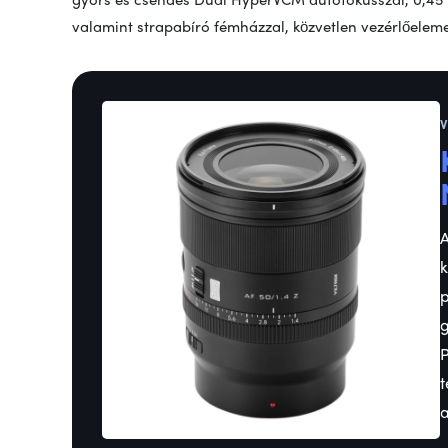
valamint strapabíró fémházzal, közvetlen vezérlőelem
V
A
k
p
g
P
t
a