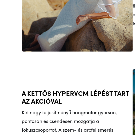
t
e
t
A KETTŐS HYPERVCM LÉPÉST TART
AZ AKCIÓVAL
Két nagy teljesítményű hangmotor gyorsan,
pontosan és csendesen mozgatja a
fókuszcsoportot. A szem- és arcfelismerés