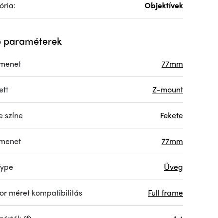
ória:
Objektívek
 paraméterek
menet
77mm
ett
Z-mount
e színe
Fekete
menet
77mm
Type
Üveg
or méret kompatibilitás
Full frame