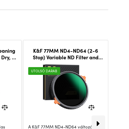
leaning
K&F 77MM ND4-ND64 (2-6
 Dry, in
Stop) Variable ND Filter and
mul
CPL Circular Polarizing Filter 2
bla
in 1 with 28 La
UTOLSÓ DARAB
UTOLS
las
A K&F 77MM ND4-ND64 változó ND
A szűrő