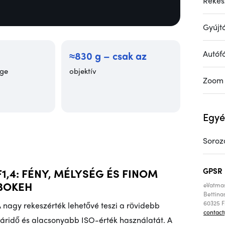
Rekesz
Gyújt
Autóf
≈830 g – csak az
nge
objektív
Zoom
Egyé
Soroz
F1,4: FÉNY, MÉLYSÉG ÉS FINOM
GPSR
BOKEH
eVatma
Bettinas
60325 
 nagy rekeszérték lehetővé teszi a rövidebb
contac
áridő és alacsonyabb ISO-érték használatát. A