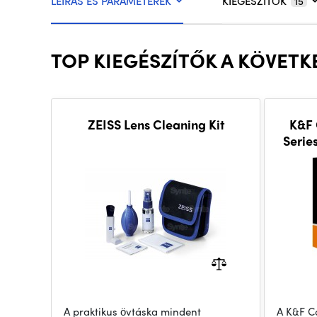
LEÍRÁS ÉS PARAMÉTEREK
KIEGÉSZÍTŐK
15
TOP KIEGÉSZÍTŐK A KÖVETKE
ZEISS Lens Cleaning Kit
K&F 
Serie
A praktikus övtáska mindent
A K&F C