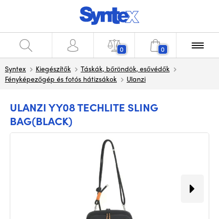
0
0
Syntex
Kiegészítők
Táskák, bőröndök, esővédők
Fényképezőgép és fotós hátizsákok
Ulanzi
ULANZI YY08 TECHLITE SLING
BAG(BLACK)