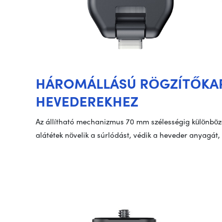
HÁROMÁLLÁSÚ RÖGZÍTŐKA
HEVEDEREKHEZ
Az állítható mechanizmus 70 mm szélességig különböző
alátétek növelik a súrlódást, védik a heveder anyagát, 