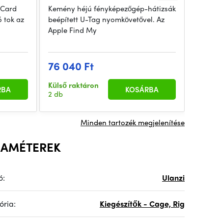
 Card
Kemény héjú fényképezőgép-hátizsák
Az Ula
 tok az
beépített U-Tag nyomkövetővel. Az
Should
Apple Find My
váll-/
19 3
76 040 Ft
Egyedi
Külső raktáron
rendel
RBA
KOSÁRBA
2 db
hét
Minden tartozék megjelenítése
RAMÉTEREK
ó:
Ulanzi
ória:
Kiegészítők - Cage, Rig