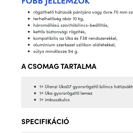
rögzíthető hátizsák pántjára vagy övre 70 mm sz
terhelhetőség akár 10 kg,
háromállású szorítóbilincs-beállítás,
kettős biztonsági rögzítés,
kompatibilis az Uka és F38 rendszerekkel,
alumínium szerkezet szilikon alátétekkel,
súlya mindössze 94 g.
A CSOMAG TARTALMA
1× Ulanzi Uka07 gyorsrögzítő bilincs hátizsák
1× Uka gyorsrögzítő lemez
1× imbuszkulcs
SPECIFIKÁCIÓ