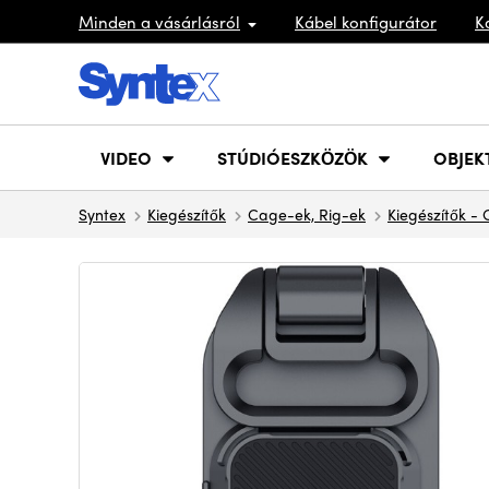
Minden a vásárlásról
Kábel konfigurátor
K
VIDEO
STÚDIÓESZKÖZÖK
OBJEK
Syntex
Kiegészítők
Cage-ek, Rig-ek
Kiegészítők - 