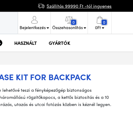
Szállítás 99990 Ft -tól ingyenes
0
0
Bejelentkezés
Összehasonlítás
0
Ft
HASZNÁLT
GYÁRTÓK
ASE KIT FOR BACKPACK
y lehetővé teszi a fényképezőgép biztonságos
áromállású rögzítőkapocs, a kettős biztosítás és a 10
úrázás, utazás és utcai fotózás közben is kéznél legyen.