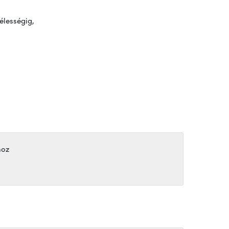
élességig,
hoz