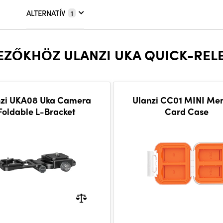
ALTERNATÍV
1
EZŐKHÖZ ULANZI UKA QUICK-REL
nzi UKA08 Uka Camera
Ulanzi CC01 MINI Me
Foldable L-Bracket
Card Case