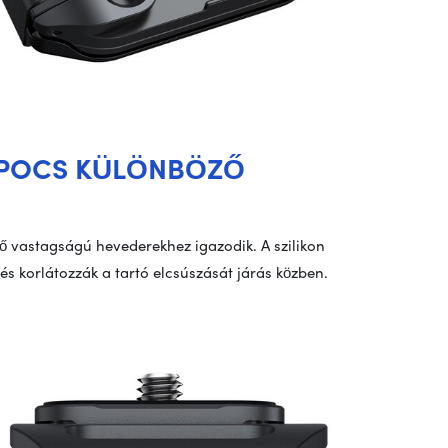
POCS KÜLÖNBÖZŐ
 vastagságú hevederekhez igazodik. A szilikon
és korlátozzák a tartó elcsúszását járás közben.