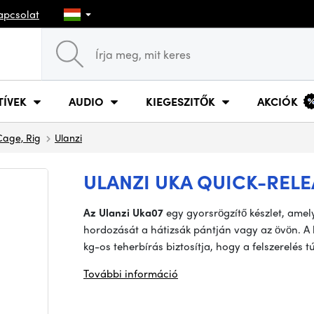
apcsolat
TÍVEK
AUDIO
KIEGESZITŐK
AKCIÓK
Cage, Rig
Ulanzi
ULANZI UKA QUICK-RELE
Az Ulanzi Uka07
egy gyorsrögzítő készlet, amel
hordozását a hátizsák pántján vagy az övön. A h
kg-os teherbírás biztosítja, hogy a felszerelés t
További információ