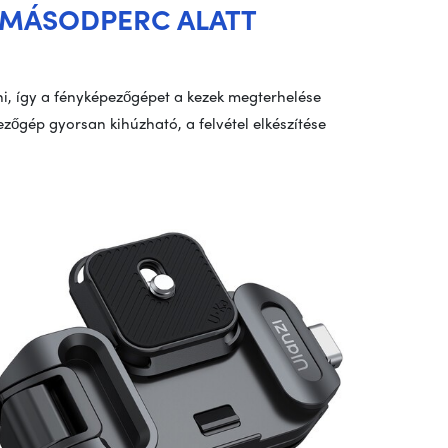
 MÁSODPERC ALATT
eni, így a fényképezőgépet a kezek megterhelése
zőgép gyorsan kihúzható, a felvétel elkészítése