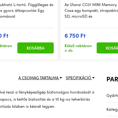
ukható L-tartó. Függőleges és
Az Ulanzi CC01 MINI Memory
es gyors átkapcsolás Egy
Case egy kompakt, strapabíró
omással
SD, microSD és
0 Ft
6 750 Ft
aktáron
Külső raktáron
KOSÁRBA
KOSÁ
4 db
PA
A CSOMAG TARTALMA
SPECIFIKÁCIÓ
tővé teszi a fényképezőgép biztonságos hordozását a
Gyárt
pocs, a kettős biztosítás és a 10 kg-os teherbírás
fotózás közben is kéznél legyen.
Kateg