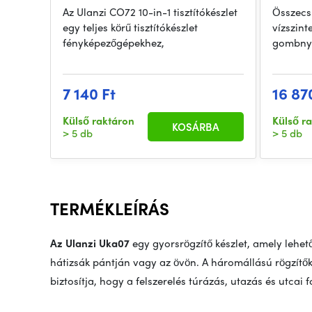
Az Ulanzi CO72 10-in-1 tisztítókészlet
Összecs
egy teljes körű tisztítókészlet
vízszint
fényképezőgépekhez,
gombny
7 140 Ft
16 87
Külső raktáron
Külső r
KOSÁRBA
> 5 db
> 5 db
TERMÉKLEÍRÁS
Az Ulanzi Uka07
egy gyorsrögzítő készlet, amely lehe
hátizsák pántján vagy az övön. A háromállású rögzítőka
biztosítja, hogy a felszerelés túrázás, utazás és utcai 