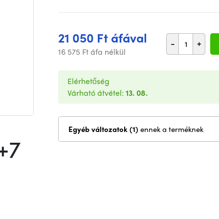
21 050 Ft áfával
-
+
16 575 Ft áfa nélkül
Elérhetőség
Várható átvétel:
13. 08.
Egyéb változatok (1)
ennek a terméknek
+7