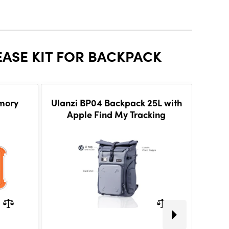
EASE KIT FOR BACKPACK
mory
Ulanzi BP04 Backpack 25L with
Ul
Apple Find My Tracking
R