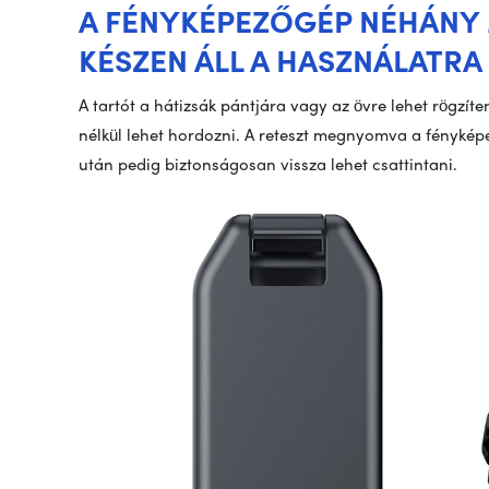
A FÉNYKÉPEZŐGÉP NÉHÁNY
KÉSZEN ÁLL A HASZNÁLATRA
A tartót a hátizsák pántjára vagy az övre lehet rögzít
nélkül lehet hordozni. A reteszt megnyomva a fényképe
után pedig biztonságosan vissza lehet csattintani.