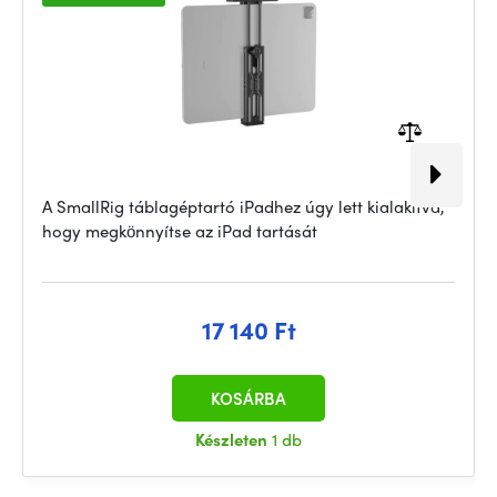
A SmallRig táblagéptartó iPadhez úgy lett kialakítva,
hogy megkönnyítse az iPad tartását
17 140 Ft
KOSÁRBA
Készleten
1 db