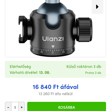
Elérhetőség
Külső raktáron 3 db
Várható átvétel:
13. 08.
Praha 3 db
16 840 Ft áfával
13 260 Ft áfa nélkül
-
+
KOSÁRBA