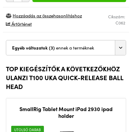
Hozzáadás az összehasonlításhoz
Cikszám:
C062
Ártörténet
Egyéb változatok (3)
ennek a terméknek
TOP KIEGÉSZÍTŐK A KÖVETKEZŐKHÖZ
ULANZI T100 UKA QUICK-RELEASE BALL
HEAD
SmallRig Tablet Mount iPad 2930 ipad
holder
UTOLSÓ DARAB