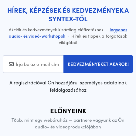
HÍREK, KÉPZÉSEK ÉS KEDVEZMÉNYEK A
SYNTEX-TŐL
Akciók és kedvezmények kizárólag előfizetőknek
·
Ingyenes
audio- és videó-workshopok
·
Hírek és tippek a forgatások
világából
KEDVEZMÉNYEKET AKAROK!
A regisztrációval Ön hozzájárul személyes adatainak
feldolgozásához
ELŐNYEINK
Több, mint egy webáruház — partnere vagyunk az Ön
audio- és videoprodukciójában