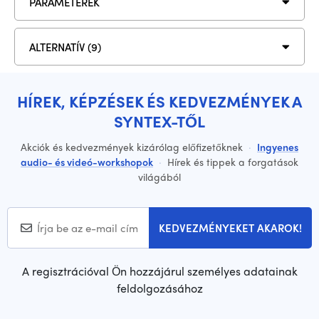
PARAMÉTEREK
ALTERNATÍV (9)
HÍREK, KÉPZÉSEK ÉS KEDVEZMÉNYEK A
SYNTEX-TŐL
Akciók és kedvezmények kizárólag előfizetőknek
·
Ingyenes
audio- és videó-workshopok
·
Hírek és tippek a forgatások
világából
KEDVEZMÉNYEKET AKAROK!
A regisztrációval Ön hozzájárul személyes adatainak
feldolgozásához