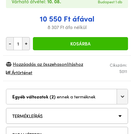
Várható átvétel:
10. 08.
Budapest 1 db
10 550 Ft áfával
8 307 Ft áfa nélkül
-
+
KOSÁRBA
Hozzáadás az összehasonlításhoz
Cikszám:
S011
Ártörténet
Egyéb változatok (2)
ennek a terméknek
TERMÉKLEÍRÁS