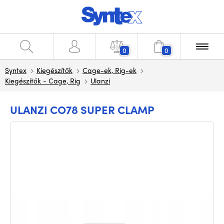
0
0
Syntex
Kiegészítők
Cage-ek, Rig-ek
Kiegészítők - Cage, Rig
Ulanzi
ULANZI CO78 SUPER CLAMP