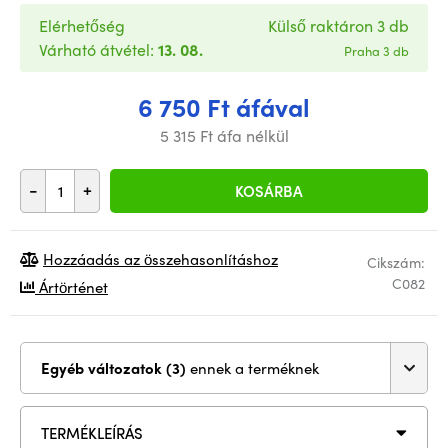
Elérhetőség
Külső raktáron 3 db
Várható átvétel:
13. 08.
Praha 3 db
6 750 Ft áfával
5 315 Ft áfa nélkül
-
+
KOSÁRBA
Hozzáadás az összehasonlításhoz
Cikszám:
C082
Ártörténet
Egyéb változatok (3)
ennek a terméknek
TERMÉKLEÍRÁS