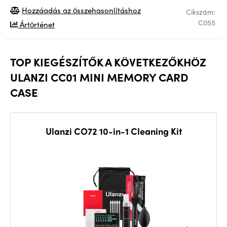
Hozzáadás az összehasonlításhoz
Cikszám:
C055
Ártörténet
TOP KIEGÉSZÍTŐK A KÖVETKEZŐKHÖZ
ULANZI CC01 MINI MEMORY CARD
CASE
Ulanzi CO72 10-in-1 Cleaning Kit