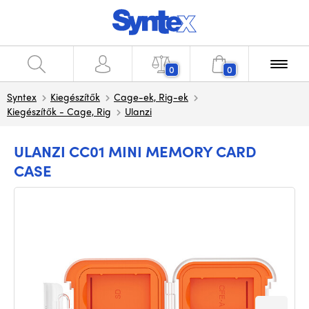
0
0
Syntex
Kiegészítők
Cage-ek, Rig-ek
Kiegészítők - Cage, Rig
Ulanzi
ULANZI CC01 MINI MEMORY CARD
CASE