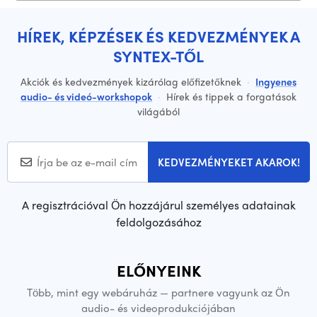
HÍREK, KÉPZÉSEK ÉS KEDVEZMÉNYEK A
SYNTEX-TŐL
Akciók és kedvezmények kizárólag előfizetőknek
·
Ingyenes
audio- és videó-workshopok
·
Hírek és tippek a forgatások
világából
KEDVEZMÉNYEKET AKAROK!
A regisztrációval Ön hozzájárul személyes adatainak
feldolgozásához
ELŐNYEINK
Több, mint egy webáruház — partnere vagyunk az Ön
audio- és videoprodukciójában